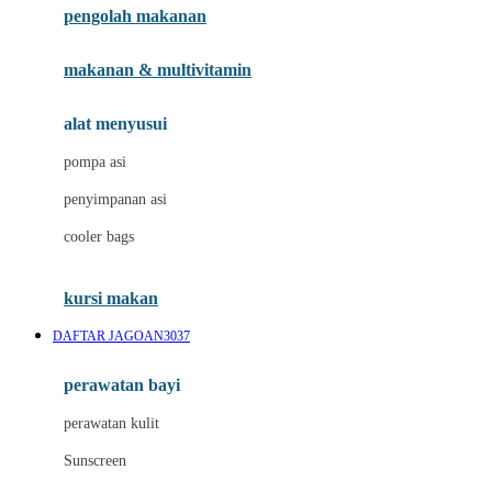
pengolah makanan
Joolz
Jujube
makanan & multivitamin
K
alat menyusui
Kiddycuts
pompa asi
Kumon
penyimpanan asi
L
cooler bags
Leapfrog
kursi makan
Leclerc
DAFTAR JAGOAN3037
Lee Vierra
Lillebaby
perawatan bayi
Little Bird Told Me
perawatan kulit
Little Miss Janis
Sunscreen
London Taxi