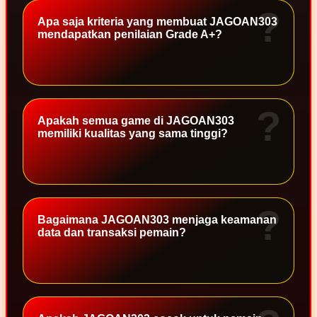
Apa saja kriteria yang membuat JAGOAN303
TY Toys
mendapatkan penilaian Grade A+?
U
V
Apakah semua game di JAGOAN303
memiliki kualitas yang sama tinggi?
Veja
Vitaflow
Vtech
W
Bagaimana JAGOAN303 menjaga keamanan
data dan transaksi pemain?
Waterland
Wellness
X