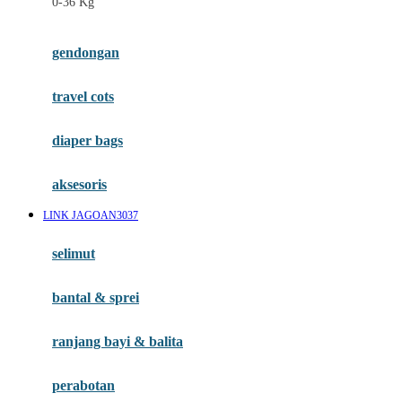
0-36 Kg
Fisher Price
Flipper
gendongan
Friends Of Sally
travel cots
G
diaper bags
Gb
Geko
aksesoris
Graco
LINK JAGOAN3037
Gund
selimut
H
bantal & sprei
Habbie
Haenim
ranjang bayi & balita
Happy Horse
perabotan
Happy Tummy