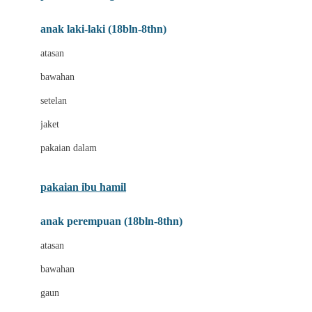
Bumkins
anak laki-laki (18bln-8thn)
C
atasan
Cetaphil
bawahan
Chicco
setelan
Childlife
jaket
Clevamama
pakaian dalam
Cocolatte
Cottonseeds
pakaian ibu hamil
Cozy N Safe
anak perempuan (18bln-8thn)
Crane
atasan
Cybex
bawahan
D
gaun
Dae Organics