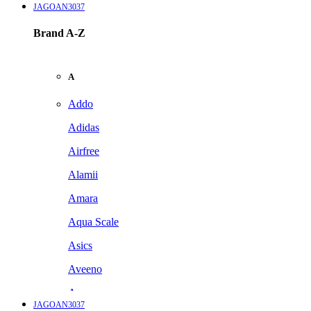
JAGOAN3037
Brand A-Z
A
Addo
Adidas
Airfree
Alamii
Amara
Aqua Scale
Asics
Aveeno
Awan
JAGOAN3037