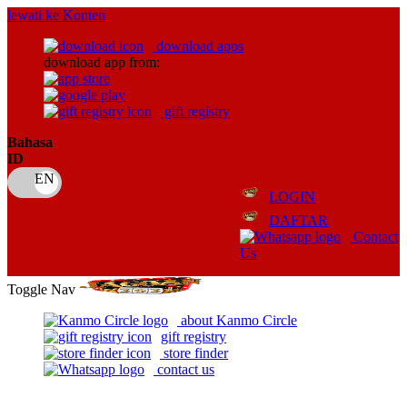
lewati ke Konten
download apps
download app from:
gift registry
Bahasa
ID
LOGIN
DAFTAR
Contact
Us
Toggle Nav
about Kanmo Circle
gift registry
store finder
contact us