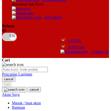
download app from:
Oh Ma Grain
Okiedog
gift registry
P
Bahasa
ID
Peachy
LOGIN
Phil & Ted's
DAFTAR
Philips Avent
Contact Us
Pigeon
Cari
Playgro
Pencarian Lanjutan
Poled Global
cancel
Cari
Ponycycle
cancel
Puma
Akun Saya
Pureats
Masuk / buat akun
Bantuan