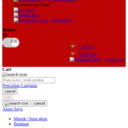
download app from:
Oh Ma Grain
Okiedog
gift registry
P
Bahasa
ID
Peachy
LOGIN
Phil & Ted's
DAFTAR
Philips Avent
Contact Us
Pigeon
Cari
Playgro
Pencarian Lanjutan
Poled Global
cancel
Cari
Ponycycle
cancel
Puma
Akun Saya
Pureats
Masuk / buat akun
Bantuan