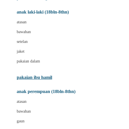
Bumkins
anak laki-laki (18bln-8thn)
C
atasan
Cetaphil
bawahan
Chicco
setelan
Childlife
jaket
Clevamama
pakaian dalam
Cocolatte
Cottonseeds
pakaian ibu hamil
Cozy N Safe
anak perempuan (18bln-8thn)
Crane
atasan
Cybex
bawahan
D
gaun
Dae Organics