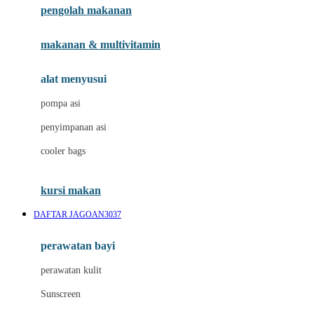
pengolah makanan
Joolz
Jujube
makanan & multivitamin
K
alat menyusui
Kiddycuts
pompa asi
Kumon
penyimpanan asi
L
cooler bags
Leapfrog
kursi makan
Leclerc
DAFTAR JAGOAN3037
Lee Vierra
Lillebaby
perawatan bayi
Little Bird Told Me
perawatan kulit
Little Miss Janis
Sunscreen
London Taxi