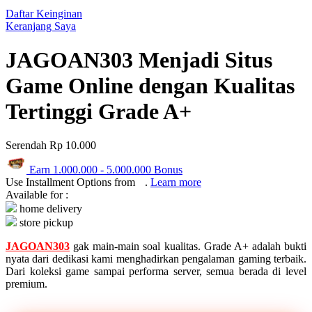
Q
Daftar Keinginan
Keranjang Saya
QV Baby
JAGOAN303 Menjadi Situs
R
Game Online dengan Kualitas
Real Shades
Tertinggi Grade A+
Red Castle
Ribbon Madness
Serendah
Rp 10.000
S
Earn
1.000.000
-
5.000.000
Bonus
Use Installment Options from
.
Learn more
Sebamed
Available for :
home delivery
Silver Cross
store pickup
Simply Idea
JAGOAN303
gak main-main soal kualitas. Grade A+ adalah bukti
nyata dari dedikasi kami menghadirkan pengalaman gaming terbaik.
Skip Hop
Dari koleksi game sampai performa server, semua berada di level
premium.
Spectra
Squishmallows