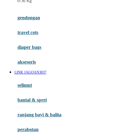
0-36 Kg
Fisher Price
Flipper
gendongan
Friends Of Sally
travel cots
G
diaper bags
Gb
Geko
aksesoris
Graco
LINK JAGOAN3037
Gund
selimut
H
bantal & sprei
Habbie
Haenim
ranjang bayi & balita
Happy Horse
perabotan
Happy Tummy