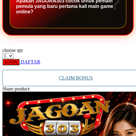
Apakah JAGOAN303 cocok untuk pemain
Xootz
pemula yang baru pertama kali main game
online?
Y
Yamatoya
Z
choose qty
Zaxy
DAFTAR
Zoggs
LOGIN
0-9
CLAIM BONUS
4Moms
Share product:
59S