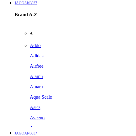
JAGOAN3037
Brand A-Z
A
Addo
Adidas
Airfree
Alamii
Amara
Aqua Scale
Asics
Aveeno
Awan
JAGOAN3037