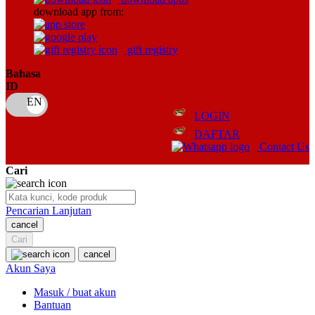
download app from:
Oh Ma Grain
Okiedog
gift registry
P
Bahasa
ID
Peachy
LOGIN
Phil & Ted's
DAFTAR
Philips Avent
Contact Us
Pigeon
Cari
Playgro
Pencarian Lanjutan
Poled Global
cancel
Cari
Ponycycle
cancel
Puma
Akun Saya
Pureats
Masuk / buat akun
Bantuan