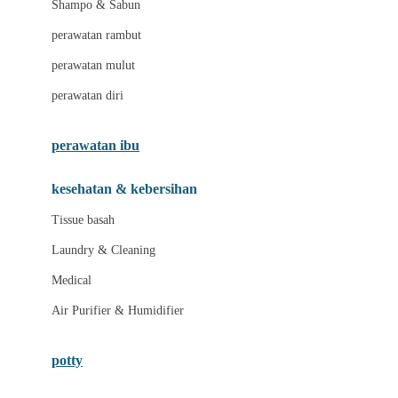
Shampo & Sabun
Love To Dream
perawatan rambut
perawatan mulut
M
perawatan diri
Magformers
Mama's Choice
perawatan ibu
Mamas&Papas
kesehatan & kebersihan
Mamaway
Tissue basah
Maxi Cosi
Laundry & Cleaning
Megabloks
Medical
Micro
Air Purifier & Humidifier
MiDeer
Mimi & Lula
potty
Mini Monkey