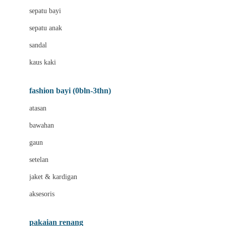
Bio Oil
sepatu bayi
Biolane
sepatu anak
Bite Fighters
sandal
Bizzi Growin
kaus kaki
Blackmores
fashion bayi (0bln-3thn)
Blooming Marvellous
atasan
Bonnels
bawahan
Bravado
gaun
Bruder
setelan
Brush Baby
jaket & kardigan
Buds Organics
aksesoris
Bugaboo
Buggygear
pakaian renang