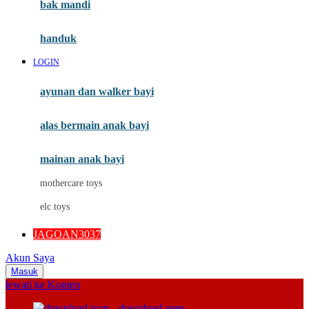
Moby
bak mandi
Momami
handuk
Mothercare
LOGIN
Mustela
ayunan dan walker bayi
My Buddy Tag
My K
alas bermain anak bayi
N
mainan anak bayi
Naif
mothercare toys
Nike
elc toys
Nordic Natural
JAGOAN3037
Nuby
Akun Saya
Nuna
Masuk
lewati ke Konten
O
download apps