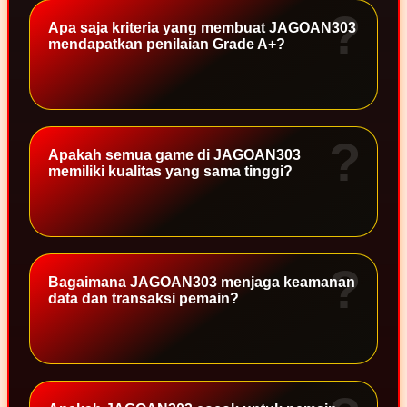
Apa saja kriteria yang membuat JAGOAN303
TY Toys
mendapatkan penilaian Grade A+?
U
V
Apakah semua game di JAGOAN303
memiliki kualitas yang sama tinggi?
Veja
Vitaflow
Vtech
W
Bagaimana JAGOAN303 menjaga keamanan
data dan transaksi pemain?
Waterland
Wellness
X