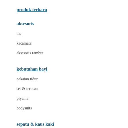
Azetabio
produk terbaru
B
aksesoris
Baabaasheepz
tas
Babiators
kacamata
Baby Dove
aksesoris rambut
Baby Jogger
Baby Rovega
kebutuhan bayi
Babybee
pakaian tidur
Banana Boat
set & terusan
Banz
piyama
Barbie
bodysuits
Beaba
Beauty Barn
sepatu & kaus kaki