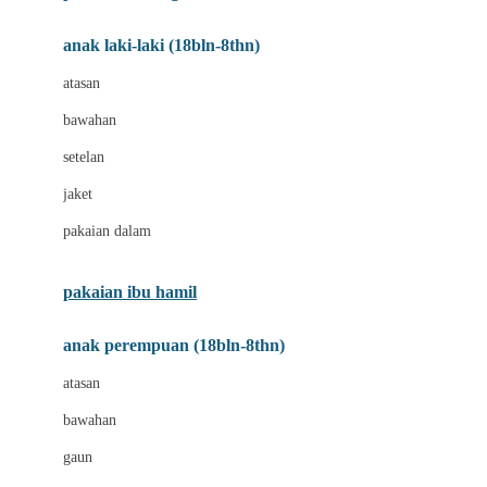
Bumkins
anak laki-laki (18bln-8thn)
C
atasan
Cetaphil
bawahan
Chicco
setelan
Childlife
jaket
Clevamama
pakaian dalam
Cocolatte
Cottonseeds
pakaian ibu hamil
Cozy N Safe
anak perempuan (18bln-8thn)
Crane
atasan
Cybex
bawahan
D
gaun
Dae Organics