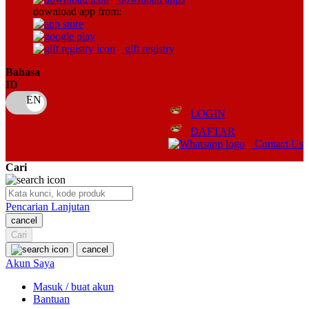
download app from:
Oh Ma Grain
Okiedog
gift registry
P
Bahasa
ID
Peachy
LOGIN
Phil & Ted's
DAFTAR
Philips Avent
Contact Us
Pigeon
Cari
Playgro
Pencarian Lanjutan
Poled Global
cancel
Cari
Ponycycle
cancel
Puma
Akun Saya
Pureats
Masuk / buat akun
Bantuan