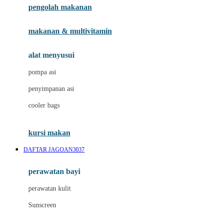
pengolah makanan
Joolz
Jujube
makanan & multivitamin
K
alat menyusui
Kiddycuts
pompa asi
Kumon
penyimpanan asi
L
cooler bags
Leapfrog
kursi makan
Leclerc
DAFTAR JAGOAN3037
Lee Vierra
Lillebaby
perawatan bayi
Little Bird Told Me
perawatan kulit
Little Miss Janis
Sunscreen
London Taxi