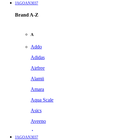
JAGOAN3037
Brand A-Z
A
Addo
Adidas
Airfree
Alamii
Amara
Aqua Scale
Asics
Aveeno
Awan
JAGOAN3037