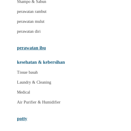
Shampo & Sabun
Love To Dream
perawatan rambut
perawatan mulut
M
perawatan diri
Magformers
Mama's Choice
perawatan ibu
Mamas&Papas
kesehatan & kebersihan
Mamaway
Tissue basah
Maxi Cosi
Laundry & Cleaning
Megabloks
Medical
Micro
Air Purifier & Humidifier
MiDeer
Mimi & Lula
potty
Mini Monkey