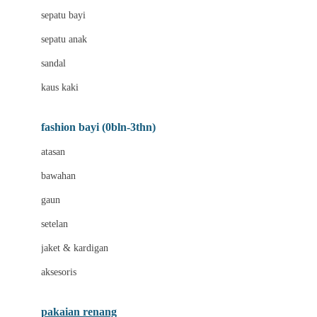
Bio Oil
sepatu bayi
Biolane
sepatu anak
Bite Fighters
sandal
Bizzi Growin
kaus kaki
Blackmores
fashion bayi (0bln-3thn)
Blooming Marvellous
atasan
Bonnels
bawahan
Bravado
gaun
Bruder
setelan
Brush Baby
jaket & kardigan
Buds Organics
aksesoris
Bugaboo
Buggygear
pakaian renang