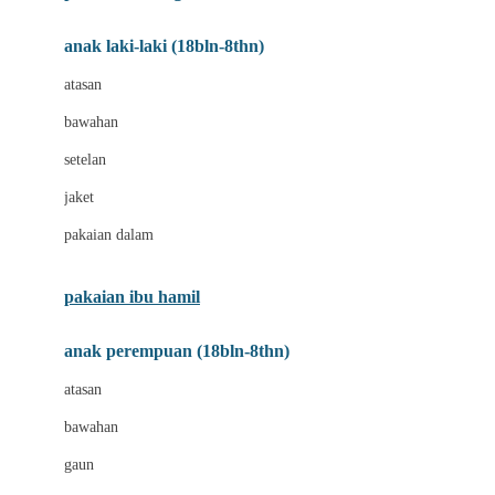
Bumkins
anak laki-laki (18bln-8thn)
C
atasan
Cetaphil
bawahan
Chicco
setelan
Childlife
jaket
Clevamama
pakaian dalam
Cocolatte
Cottonseeds
pakaian ibu hamil
Cozy N Safe
anak perempuan (18bln-8thn)
Crane
atasan
Cybex
bawahan
D
gaun
Dae Organics