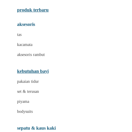
Azetabio
produk terbaru
B
aksesoris
Baabaasheepz
tas
Babiators
kacamata
Baby Dove
aksesoris rambut
Baby Jogger
Baby Rovega
kebutuhan bayi
Babybee
pakaian tidur
Banana Boat
set & terusan
Banz
piyama
Barbie
bodysuits
Beaba
Beauty Barn
sepatu & kaus kaki