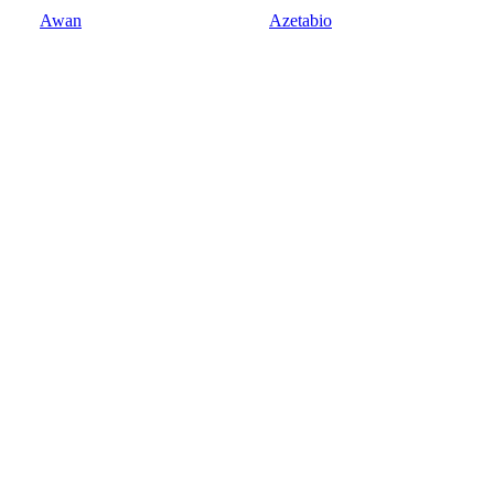
Awan
Azetabio