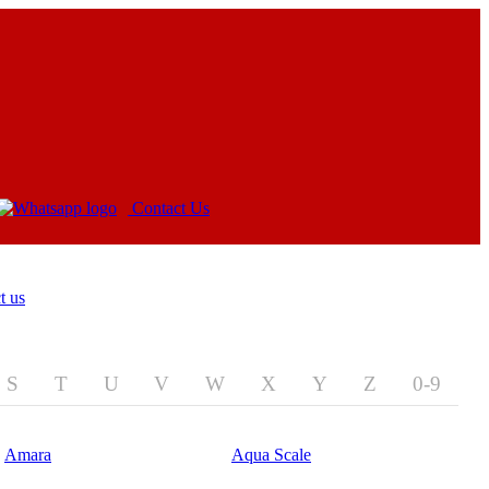
Contact Us
t us
S
T
U
V
W
X
Y
Z
0-9
Amara
Aqua Scale