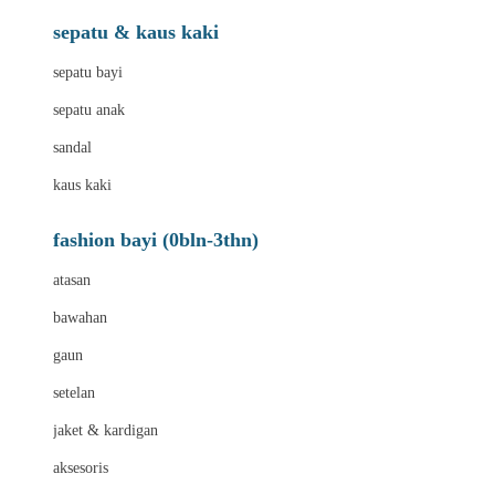
sepatu & kaus kaki
sepatu bayi
sepatu anak
sandal
kaus kaki
fashion bayi (0bln-3thn)
atasan
bawahan
gaun
setelan
jaket & kardigan
aksesoris