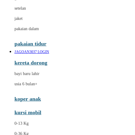
setelan
jaket
pakaian dalam
pakaian tidur
JAGOAN3037 LOGIN
kereta dorong
bayi baru lahir
usia 6 bulan+
koper anak
kursi mobil
0-13 Kg
0-36 Kg