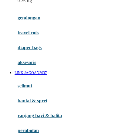
0-36 Kg
Fisher Price
Flipper
gendongan
Friends Of Sally
travel cots
G
diaper bags
Gb
Geko
aksesoris
Graco
LINK JAGOAN3037
Gund
selimut
H
bantal & sprei
Habbie
Haenim
ranjang bayi & balita
Happy Horse
perabotan
Happy Tummy