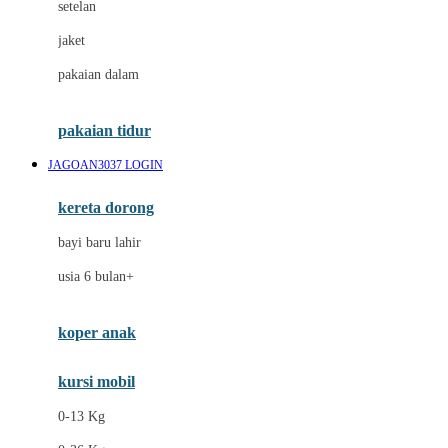
setelan
Docare
jaket
Doona
pakaian dalam
Down To Earth
Drew
pakaian tidur
Dr. Brown's
JAGOAN3037 LOGIN
E
kereta dorong
ELC
bayi baru lahir
Ergobaby
usia 6 bulan+
Expert Care
koper anak
Ezyroller
kursi mobil
F
0-13 Kg
Felt So Sweet