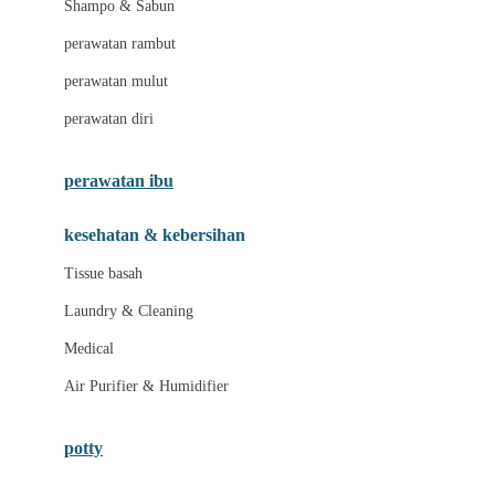
Shampo & Sabun
Love To Dream
perawatan rambut
perawatan mulut
M
perawatan diri
Magformers
Mama's Choice
perawatan ibu
Mamas&Papas
kesehatan & kebersihan
Mamaway
Tissue basah
Maxi Cosi
Laundry & Cleaning
Megabloks
Medical
Micro
Air Purifier & Humidifier
MiDeer
Mimi & Lula
potty
Mini Monkey