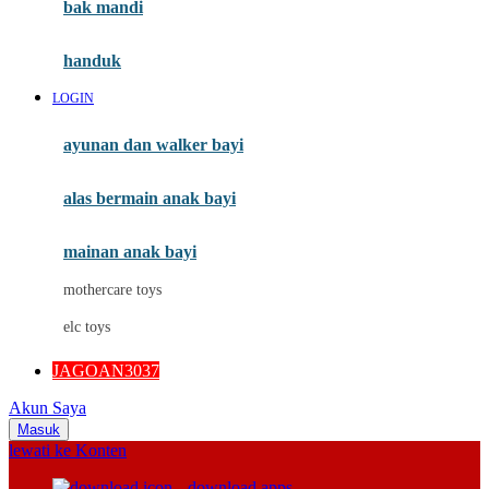
Moby
bak mandi
Momami
handuk
Mothercare
LOGIN
Mustela
ayunan dan walker bayi
My Buddy Tag
My K
alas bermain anak bayi
N
mainan anak bayi
Naif
mothercare toys
Nike
elc toys
Nordic Natural
JAGOAN3037
Nuby
Akun Saya
Nuna
Masuk
lewati ke Konten
O
download apps