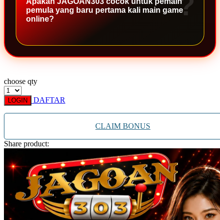
Apakah JAGOAN303 cocok untuk pemain
Xootz
pemula yang baru pertama kali main game
online?
Y
Yamatoya
Z
choose qty
Zaxy
DAFTAR
Zoggs
LOGIN
0-9
CLAIM BONUS
4Moms
Share product:
59S