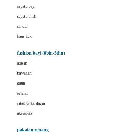
Bio Oil
sepatu bayi
Biolane
sepatu anak
Bite Fighters
sandal
Bizzi Growin
kaus kaki
Blackmores
fashion bayi (0bln-3thn)
Blooming Marvellous
atasan
Bonnels
bawahan
Bravado
gaun
Bruder
setelan
Brush Baby
jaket & kardigan
Buds Organics
aksesoris
Bugaboo
Buggygear
pakaian renang