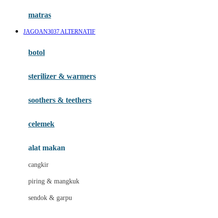
Hauck
matras
Havaianas
JAGOAN3037 ALTERNATIF
Hegen
botol
Hot Wheels
sterilizer & warmers
Hybrid
soothers & teethers
I
Inlacta DHA
celemek
Interlac
alat makan
Ivenet
cangkir
J
piring & mangkuk
Jack N Jill
sendok & garpu
Joie