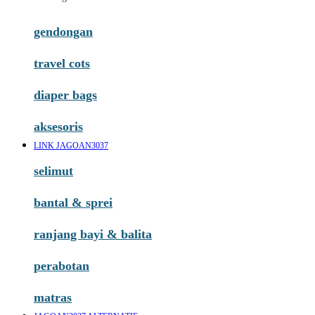
gendongan
travel cots
diaper bags
aksesoris
LINK JAGOAN3037
selimut
bantal & sprei
ranjang bayi & balita
perabotan
matras