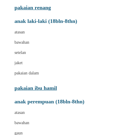
pakaian renang
anak laki-laki (18bln-8thn)
atasan
bawahan
setelan
jaket
pakaian dalam
pakaian ibu hamil
anak perempuan (18bln-8thn)
atasan
bawahan
gaun