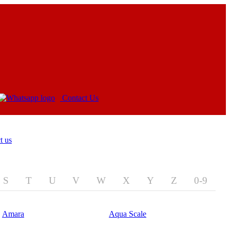
Contact Us
t us
S
T
U
V
W
X
Y
Z
0-9
Amara
Aqua Scale