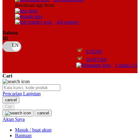
download app from:
Oh Ma Grain
Okiedog
gift registry
P
Bahasa
ID
Peachy
LOGIN
Phil & Ted's
DAFTAR
Philips Avent
Contact Us
Pigeon
Cari
Playgro
Pencarian Lanjutan
Poled Global
cancel
Cari
Ponycycle
cancel
Puma
Akun Saya
Pureats
Masuk / buat akun
Bantuan