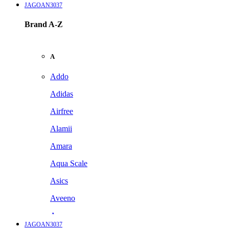
JAGOAN3037
Brand A-Z
A
Addo
Adidas
Airfree
Alamii
Amara
Aqua Scale
Asics
Aveeno
Awan
JAGOAN3037