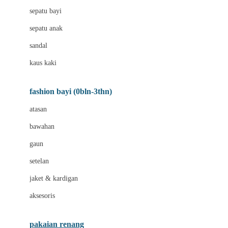
Bio Oil
sepatu bayi
Biolane
sepatu anak
Bite Fighters
sandal
Bizzi Growin
kaus kaki
Blackmores
fashion bayi (0bln-3thn)
Blooming Marvellous
atasan
Bonnels
bawahan
Bravado
gaun
Bruder
setelan
Brush Baby
jaket & kardigan
Buds Organics
aksesoris
Bugaboo
Buggygear
pakaian renang