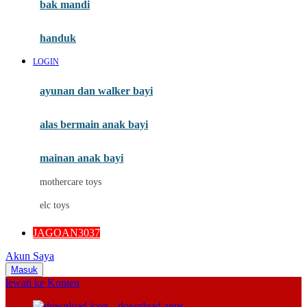
Moby
bak mandi
Momami
handuk
Mothercare
LOGIN
Mustela
ayunan dan walker bayi
My Buddy Tag
My K
alas bermain anak bayi
N
mainan anak bayi
Naif
mothercare toys
Nike
elc toys
Nordic Natural
JAGOAN3037
Nuby
Akun Saya
Nuna
Masuk
lewati ke Konten
O
download apps