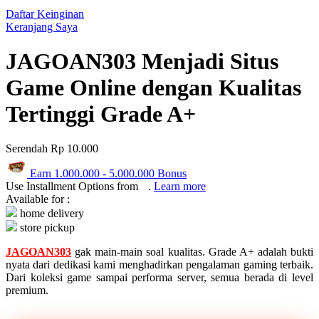
Q
Daftar Keinginan
Keranjang Saya
QV Baby
JAGOAN303 Menjadi Situs
R
Game Online dengan Kualitas
Real Shades
Tertinggi Grade A+
Red Castle
Ribbon Madness
Serendah
Rp 10.000
S
Earn
1.000.000
-
5.000.000
Bonus
Use Installment Options from
.
Learn more
Sebamed
Available for :
home delivery
Silver Cross
store pickup
Simply Idea
JAGOAN303
gak main-main soal kualitas. Grade A+ adalah bukti
nyata dari dedikasi kami menghadirkan pengalaman gaming terbaik.
Skip Hop
Dari koleksi game sampai performa server, semua berada di level
premium.
Spectra
Squishmallows