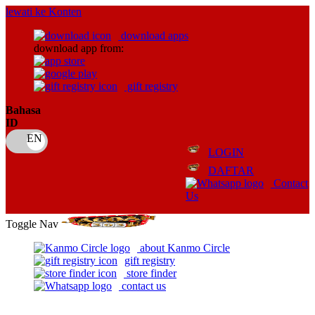
lewati ke Konten
download apps
download app from:
gift registry
Bahasa
ID
LOGIN
DAFTAR
Contact
Us
Toggle Nav
about Kanmo Circle
gift registry
store finder
contact us