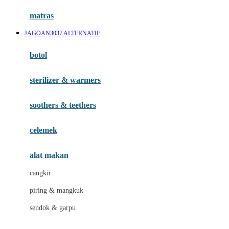
Hauck
matras
Havaianas
JAGOAN3037 ALTERNATIF
Hegen
botol
Hot Wheels
sterilizer & warmers
Hybrid
soothers & teethers
I
Inlacta DHA
celemek
Interlac
alat makan
Ivenet
cangkir
J
piring & mangkuk
Jack N Jill
sendok & garpu
Joie