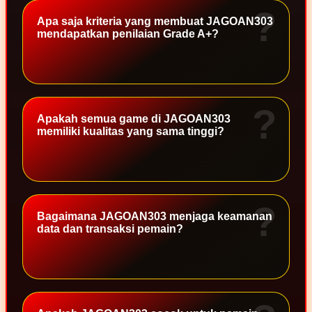
Apa saja kriteria yang membuat JAGOAN303
TY Toys
mendapatkan penilaian Grade A+?
U
V
Apakah semua game di JAGOAN303
memiliki kualitas yang sama tinggi?
Veja
Vitaflow
Vtech
W
Bagaimana JAGOAN303 menjaga keamanan
data dan transaksi pemain?
Waterland
Wellness
X