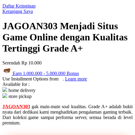
Q
Daftar Keinginan
Keranjang Saya
QV Baby
JAGOAN303 Menjadi Situs
R
Game Online dengan Kualitas
Real Shades
Tertinggi Grade A+
Red Castle
Ribbon Madness
Serendah
Rp 10.000
S
Earn
1.000.000
-
5.000.000
Bonus
Use Installment Options from
.
Learn more
Sebamed
Available for :
home delivery
Silver Cross
store pickup
Simply Idea
JAGOAN303
gak main-main soal kualitas. Grade A+ adalah bukti
nyata dari dedikasi kami menghadirkan pengalaman gaming terbaik.
Skip Hop
Dari koleksi game sampai performa server, semua berada di level
premium.
Spectra
Squishmallows