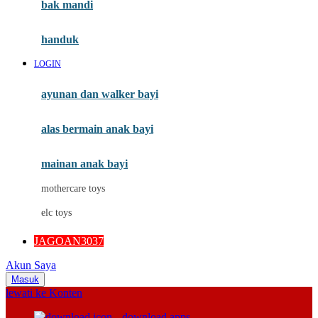
Moby
bak mandi
Momami
handuk
Mothercare
LOGIN
Mustela
ayunan dan walker bayi
My Buddy Tag
My K
alas bermain anak bayi
N
mainan anak bayi
Naif
mothercare toys
Nike
elc toys
Nordic Natural
JAGOAN3037
Nuby
Akun Saya
Nuna
Masuk
lewati ke Konten
O
download apps