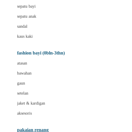
Bio Oil
sepatu bayi
Biolane
sepatu anak
Bite Fighters
sandal
Bizzi Growin
kaus kaki
Blackmores
fashion bayi (0bln-3thn)
Blooming Marvellous
atasan
Bonnels
bawahan
Bravado
gaun
Bruder
setelan
Brush Baby
jaket & kardigan
Buds Organics
aksesoris
Bugaboo
Buggygear
pakaian renang