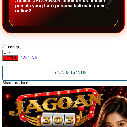
Apakah JAGOAN303 cocok untuk pemain
Xootz
pemula yang baru pertama kali main game
online?
Y
Yamatoya
Z
choose qty
Zaxy
DAFTAR
Zoggs
LOGIN
0-9
CLAIM BONUS
4Moms
Share product:
59S