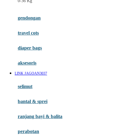
0-36 Kg
Fisher Price
Flipper
gendongan
Friends Of Sally
travel cots
G
diaper bags
Gb
Geko
aksesoris
Graco
LINK JAGOAN3037
Gund
selimut
H
bantal & sprei
Habbie
Haenim
ranjang bayi & balita
Happy Horse
perabotan
Happy Tummy