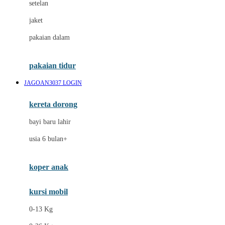
setelan
Docare
jaket
Doona
pakaian dalam
Down To Earth
Drew
pakaian tidur
Dr. Brown's
JAGOAN3037 LOGIN
E
kereta dorong
ELC
bayi baru lahir
Ergobaby
usia 6 bulan+
Expert Care
koper anak
Ezyroller
kursi mobil
F
0-13 Kg
Felt So Sweet