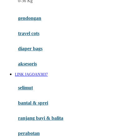
0-36 Kg
Fisher Price
Flipper
gendongan
Friends Of Sally
travel cots
G
diaper bags
Gb
Geko
aksesoris
Graco
LINK JAGOAN3037
Gund
selimut
H
bantal & sprei
Habbie
Haenim
ranjang bayi & balita
Happy Horse
perabotan
Happy Tummy