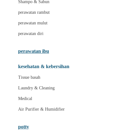
Shampo & Sabun
Love To Dream
perawatan rambut
perawatan mulut
M
perawatan diri
Magformers
Mama's Choice
perawatan ibu
Mamas&Papas
kesehatan & kebersihan
Mamaway
Tissue basah
Maxi Cosi
Laundry & Cleaning
Megabloks
Medical
Micro
Air Purifier & Humidifier
MiDeer
Mimi & Lula
potty
Mini Monkey