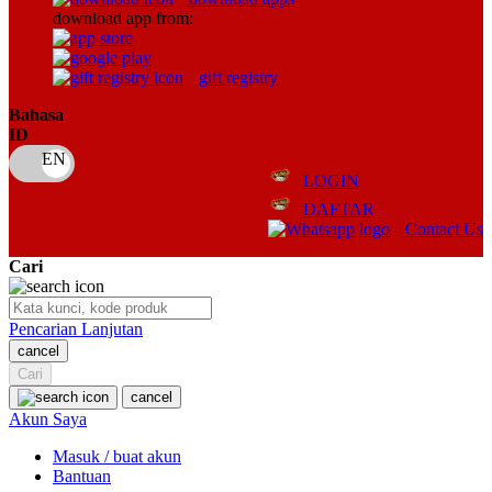
download app from:
Oh Ma Grain
Okiedog
gift registry
P
Bahasa
ID
Peachy
LOGIN
Phil & Ted's
DAFTAR
Philips Avent
Contact Us
Pigeon
Cari
Playgro
Pencarian Lanjutan
Poled Global
cancel
Cari
Ponycycle
cancel
Puma
Akun Saya
Pureats
Masuk / buat akun
Bantuan