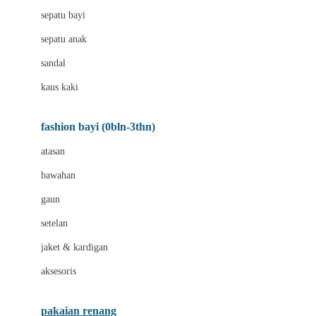
Bio Oil
sepatu bayi
Biolane
sepatu anak
Bite Fighters
sandal
Bizzi Growin
kaus kaki
Blackmores
fashion bayi (0bln-3thn)
Blooming Marvellous
atasan
Bonnels
bawahan
Bravado
gaun
Bruder
setelan
Brush Baby
jaket & kardigan
Buds Organics
aksesoris
Bugaboo
Buggygear
pakaian renang