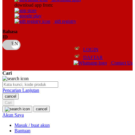
download app from:
Oh Ma Grain
Okiedog
gift registry
P
Bahasa
ID
Peachy
LOGIN
Phil & Ted's
DAFTAR
Philips Avent
Contact Us
Pigeon
Cari
Playgro
Pencarian Lanjutan
Poled Global
cancel
Cari
Ponycycle
cancel
Puma
Akun Saya
Pureats
Masuk / buat akun
Bantuan