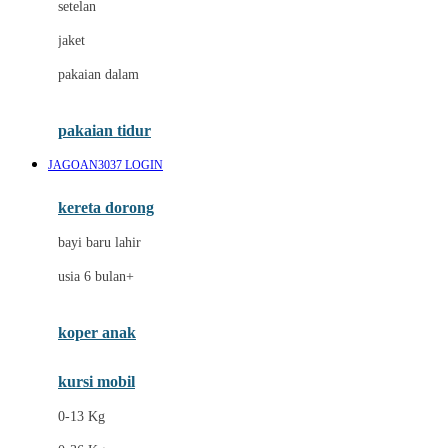
setelan
Docare
jaket
Doona
pakaian dalam
Down To Earth
Drew
pakaian tidur
Dr. Brown's
JAGOAN3037 LOGIN
E
kereta dorong
ELC
bayi baru lahir
Ergobaby
usia 6 bulan+
Expert Care
koper anak
Ezyroller
kursi mobil
F
0-13 Kg
Felt So Sweet