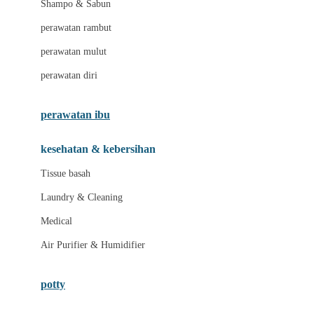
Shampo & Sabun
Love To Dream
perawatan rambut
perawatan mulut
M
perawatan diri
Magformers
Mama's Choice
perawatan ibu
Mamas&Papas
kesehatan & kebersihan
Mamaway
Tissue basah
Maxi Cosi
Laundry & Cleaning
Megabloks
Medical
Micro
Air Purifier & Humidifier
MiDeer
Mimi & Lula
potty
Mini Monkey