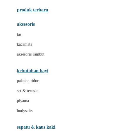
Azetabio
produk terbaru
B
aksesoris
Baabaasheepz
tas
Babiators
kacamata
Baby Dove
aksesoris rambut
Baby Jogger
Baby Rovega
kebutuhan bayi
Babybee
pakaian tidur
Banana Boat
set & terusan
Banz
piyama
Barbie
bodysuits
Beaba
Beauty Barn
sepatu & kaus kaki