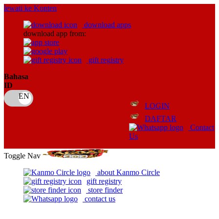
lewati ke Konten
download apps
download app from:
gift registry
Bahasa
ID
LOGIN
DAFTAR
Contact
Us
Toggle Nav
about Kanmo Circle
gift registry
store finder
contact us