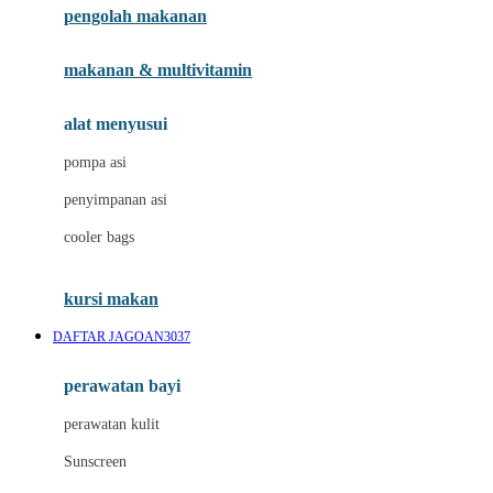
pengolah makanan
Joolz
Jujube
makanan & multivitamin
K
alat menyusui
Kiddycuts
pompa asi
Kumon
penyimpanan asi
L
cooler bags
Leapfrog
kursi makan
Leclerc
DAFTAR JAGOAN3037
Lee Vierra
Lillebaby
perawatan bayi
Little Bird Told Me
perawatan kulit
Little Miss Janis
Sunscreen
London Taxi