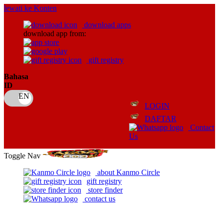
lewati ke Konten
download apps
download app from:
gift registry
Bahasa
ID
LOGIN
DAFTAR
Contact
Us
Toggle Nav
about Kanmo Circle
gift registry
store finder
contact us