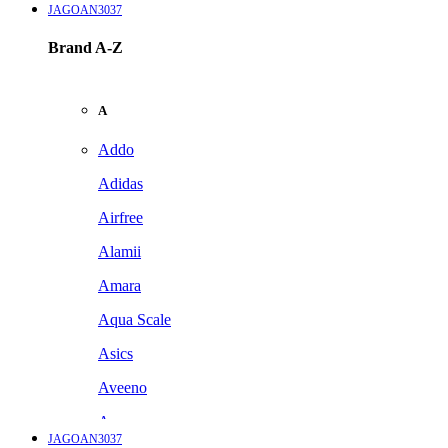
JAGOAN3037
Brand A-Z
A
Addo
Adidas
Airfree
Alamii
Amara
Aqua Scale
Asics
Aveeno
Awan
JAGOAN3037