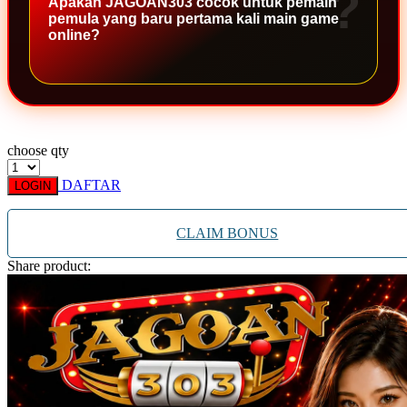
Apakah JAGOAN303 cocok untuk pemain
Xootz
pemula yang baru pertama kali main game
online?
Y
Yamatoya
Z
choose qty
Zaxy
DAFTAR
Zoggs
LOGIN
0-9
CLAIM BONUS
4Moms
Share product:
59S