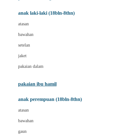
Bumkins
anak laki-laki (18bln-8thn)
C
atasan
Cetaphil
bawahan
Chicco
setelan
Childlife
jaket
Clevamama
pakaian dalam
Cocolatte
Cottonseeds
pakaian ibu hamil
Cozy N Safe
anak perempuan (18bln-8thn)
Crane
atasan
Cybex
bawahan
D
gaun
Dae Organics