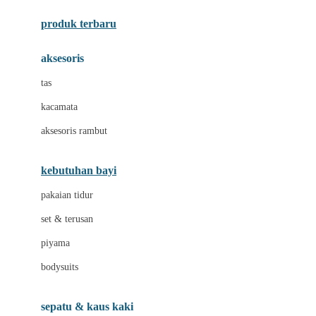
Azetabio
produk terbaru
B
aksesoris
Baabaasheepz
tas
Babiators
kacamata
Baby Dove
aksesoris rambut
Baby Jogger
Baby Rovega
kebutuhan bayi
Babybee
pakaian tidur
Banana Boat
set & terusan
Banz
piyama
Barbie
bodysuits
Beaba
Beauty Barn
sepatu & kaus kaki