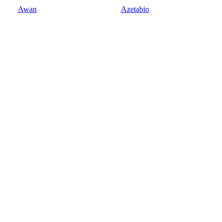
Awan
Azetabio