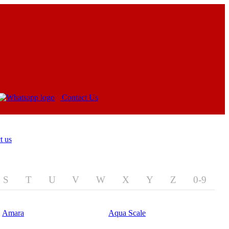
Contact Us
t us
S
T
U
V
W
X
Y
Z
0-9
Amara
Aqua Scale