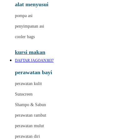
alat menyusui
pompa asi
penyimpanan asi
cooler bags
kursi makan
DAFTAR JAGOAN3037
perawatan bayi
perawatan kulit
Sunscreen
Shampo & Sabun
perawatan rambut
perawatan mulut
perawatan diri