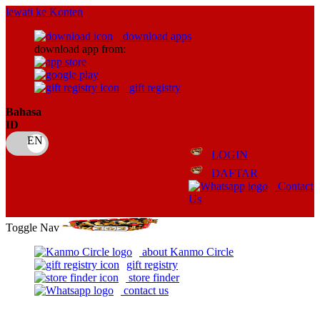
lewati ke Konten
download apps
download app from:
gift registry
Bahasa
ID
LOGIN
DAFTAR
Contact
Us
Toggle Nav
about Kanmo Circle
gift registry
store finder
contact us