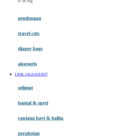
0-36 Kg
Fisher Price
Flipper
gendongan
Friends Of Sally
travel cots
G
diaper bags
Gb
Geko
aksesoris
Graco
LINK JAGOAN3037
Gund
selimut
H
bantal & sprei
Habbie
Haenim
ranjang bayi & balita
Happy Horse
perabotan
Happy Tummy