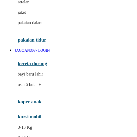
setelan
Docare
jaket
Doona
pakaian dalam
Down To Earth
Drew
pakaian tidur
Dr. Brown's
JAGOAN3037 LOGIN
E
kereta dorong
ELC
bayi baru lahir
Ergobaby
usia 6 bulan+
Expert Care
koper anak
Ezyroller
kursi mobil
F
0-13 Kg
Felt So Sweet