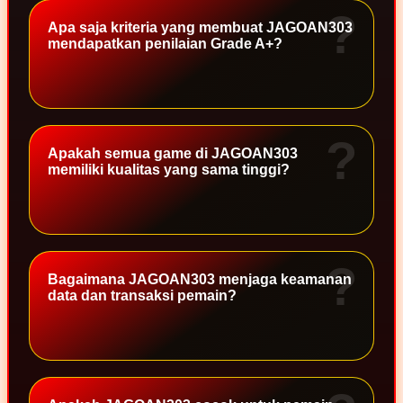
Apa saja kriteria yang membuat JAGOAN303
TY Toys
mendapatkan penilaian Grade A+?
U
V
Apakah semua game di JAGOAN303
memiliki kualitas yang sama tinggi?
Veja
Vitaflow
Vtech
W
Bagaimana JAGOAN303 menjaga keamanan
data dan transaksi pemain?
Waterland
Wellness
X