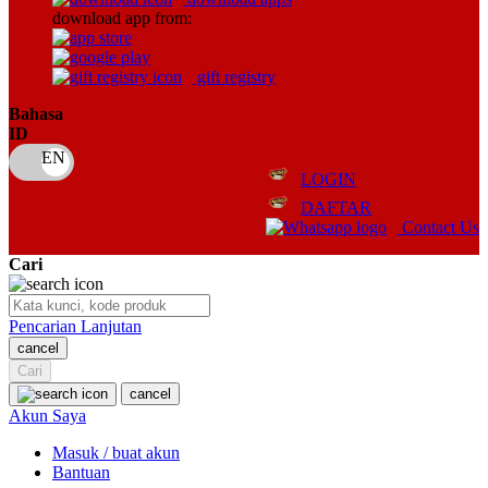
download app from:
Oh Ma Grain
Okiedog
gift registry
P
Bahasa
ID
Peachy
LOGIN
Phil & Ted's
DAFTAR
Philips Avent
Contact Us
Pigeon
Cari
Playgro
Pencarian Lanjutan
Poled Global
cancel
Cari
Ponycycle
cancel
Puma
Akun Saya
Pureats
Masuk / buat akun
Bantuan