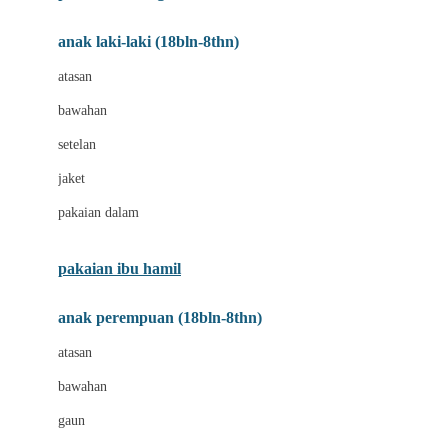
Bumkins
anak laki-laki (18bln-8thn)
C
atasan
Cetaphil
bawahan
Chicco
setelan
Childlife
jaket
Clevamama
pakaian dalam
Cocolatte
Cottonseeds
pakaian ibu hamil
Cozy N Safe
anak perempuan (18bln-8thn)
Crane
atasan
Cybex
bawahan
D
gaun
Dae Organics