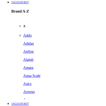
JAGOAN3037
Brand A-Z
A
Addo
Adidas
Airfree
Alamii
Amara
Aqua Scale
Asics
Aveeno
Awan
JAGOAN3037