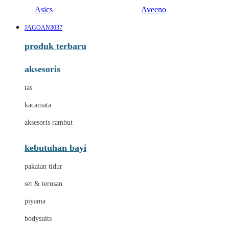
Asics
Aveeno
JAGOAN3037
produk terbaru
aksesoris
tas
kacamata
aksesoris rambut
kebutuhan bayi
pakaian tidur
set & terusan
piyama
bodysuits