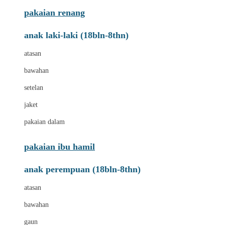
pakaian renang
anak laki-laki (18bln-8thn)
atasan
bawahan
setelan
jaket
pakaian dalam
pakaian ibu hamil
anak perempuan (18bln-8thn)
atasan
bawahan
gaun