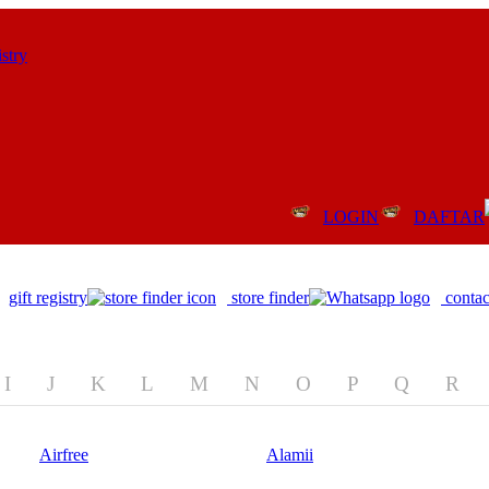
istry
LOGIN
DAFTAR
gift registry
store finder
contac
I
J
K
L
M
N
O
P
Q
R
Airfree
Alamii