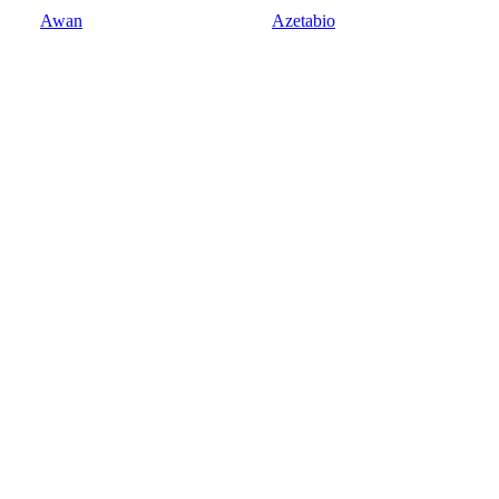
Awan
Azetabio