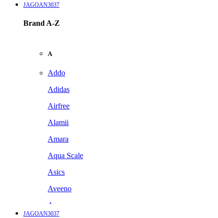
JAGOAN3037
Brand A-Z
A
Addo
Adidas
Airfree
Alamii
Amara
Aqua Scale
Asics
Aveeno
Awan
JAGOAN3037