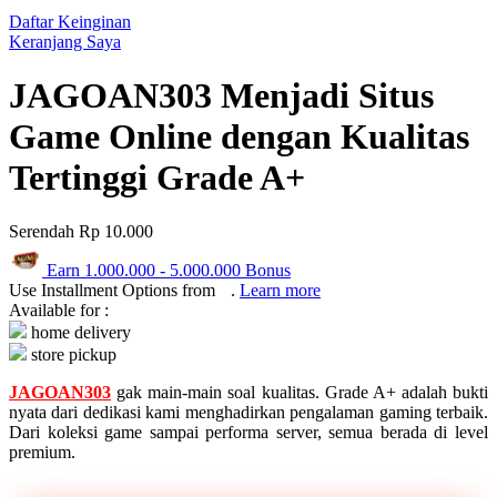
Q
Daftar Keinginan
Keranjang Saya
QV Baby
JAGOAN303 Menjadi Situs
R
Game Online dengan Kualitas
Real Shades
Tertinggi Grade A+
Red Castle
Ribbon Madness
Serendah
Rp 10.000
S
Earn
1.000.000
-
5.000.000
Bonus
Use Installment Options from
.
Learn more
Sebamed
Available for :
home delivery
Silver Cross
store pickup
Simply Idea
JAGOAN303
gak main-main soal kualitas. Grade A+ adalah bukti
nyata dari dedikasi kami menghadirkan pengalaman gaming terbaik.
Skip Hop
Dari koleksi game sampai performa server, semua berada di level
premium.
Spectra
Squishmallows