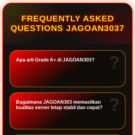
Starbooks
FREQUENTLY ASKED
Stick-O
QUESTIONS JAGOAN3037
Stokke
Sudocrem
Sumimo
Sunnylife
Apa arti Grade A+ di JAGOAN303?
Sun-Staches
Swimava
T
Bagaimana JAGOAN303 memastikan
Tommee Tippee
kualitas server tetap stabil dan cepat?
Trunki
Tutti Bambini
Twistshake