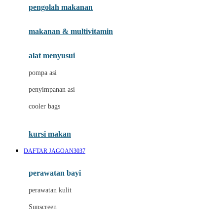
pengolah makanan
Joolz
Jujube
makanan & multivitamin
K
alat menyusui
Kiddycuts
pompa asi
Kumon
penyimpanan asi
L
cooler bags
Leapfrog
kursi makan
Leclerc
DAFTAR JAGOAN3037
Lee Vierra
Lillebaby
perawatan bayi
Little Bird Told Me
perawatan kulit
Little Miss Janis
Sunscreen
London Taxi