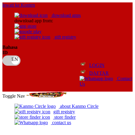
lewati ke Konten
download apps
download app from:
gift registry
Bahasa
ID
LOGIN
DAFTAR
Contact
Us
Toggle Nav
about Kanmo Circle
gift registry
store finder
contact us