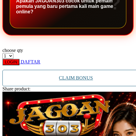
Apakah JAGOAN303 cocok untuk pemain
Xootz
pemula yang baru pertama kali main game
online?
Y
Yamatoya
Z
choose qty
Zaxy
DAFTAR
Zoggs
LOGIN
0-9
CLAIM BONUS
4Moms
Share product:
59S