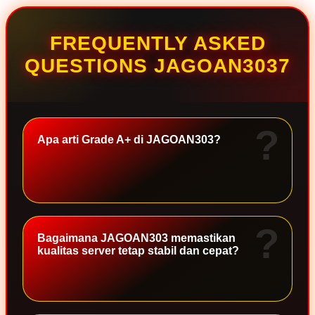
Starbooks
FREQUENTLY ASKED
Stick-O
QUESTIONS JAGOAN3037
Stokke
Sudocrem
Sumimo
Sunnylife
Apa arti Grade A+ di JAGOAN303?
Sun-Staches
Swimava
T
Bagaimana JAGOAN303 memastikan
Tommee Tippee
kualitas server tetap stabil dan cepat?
Trunki
Tutti Bambini
Twistshake