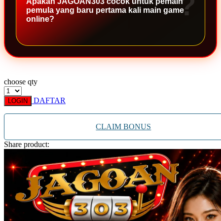
Apakah JAGOAN303 cocok untuk pemain
Xootz
pemula yang baru pertama kali main game
online?
Y
Yamatoya
Z
choose qty
Zaxy
DAFTAR
Zoggs
LOGIN
0-9
CLAIM BONUS
4Moms
Share product:
59S