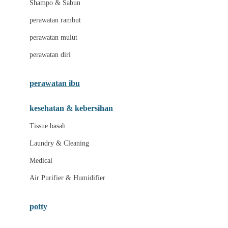
Shampo & Sabun
Love To Dream
perawatan rambut
perawatan mulut
M
perawatan diri
Magformers
Mama's Choice
perawatan ibu
Mamas&Papas
kesehatan & kebersihan
Mamaway
Tissue basah
Maxi Cosi
Laundry & Cleaning
Megabloks
Medical
Micro
Air Purifier & Humidifier
MiDeer
Mimi & Lula
potty
Mini Monkey