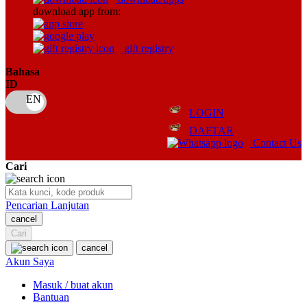
download app from:
Oh Ma Grain
Okiedog
gift registry
P
Bahasa
ID
Peachy
LOGIN
Phil & Ted's
DAFTAR
Philips Avent
Contact Us
Pigeon
Cari
Playgro
Pencarian Lanjutan
Poled Global
cancel
Cari
Ponycycle
cancel
Puma
Akun Saya
Pureats
Masuk / buat akun
Bantuan