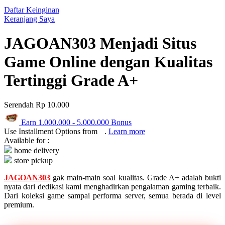
Q
Daftar Keinginan
Keranjang Saya
QV Baby
JAGOAN303 Menjadi Situs
R
Game Online dengan Kualitas
Real Shades
Tertinggi Grade A+
Red Castle
Ribbon Madness
Serendah
Rp 10.000
S
Earn
1.000.000
-
5.000.000
Bonus
Use Installment Options from
.
Learn more
Sebamed
Available for :
home delivery
Silver Cross
store pickup
Simply Idea
JAGOAN303
gak main-main soal kualitas. Grade A+ adalah bukti
nyata dari dedikasi kami menghadirkan pengalaman gaming terbaik.
Skip Hop
Dari koleksi game sampai performa server, semua berada di level
premium.
Spectra
Squishmallows