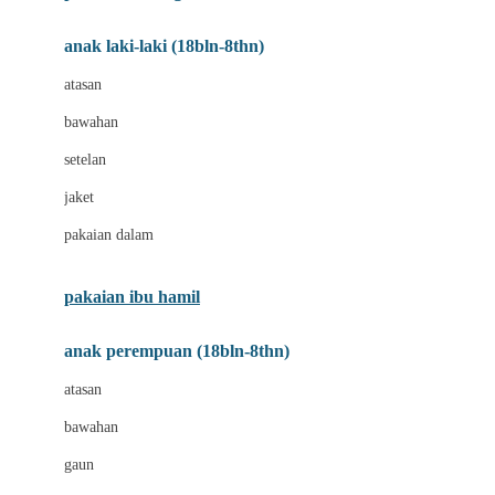
Bumkins
anak laki-laki (18bln-8thn)
C
atasan
Cetaphil
bawahan
Chicco
setelan
Childlife
jaket
Clevamama
pakaian dalam
Cocolatte
Cottonseeds
pakaian ibu hamil
Cozy N Safe
anak perempuan (18bln-8thn)
Crane
atasan
Cybex
bawahan
D
gaun
Dae Organics