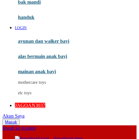
Moby
bak mandi
Momami
handuk
Mothercare
LOGIN
Mustela
ayunan dan walker bayi
My Buddy Tag
My K
alas bermain anak bayi
N
mainan anak bayi
Naif
mothercare toys
Nike
elc toys
Nordic Natural
JAGOAN3037
Nuby
Akun Saya
Nuna
Masuk
lewati ke Konten
O
download apps