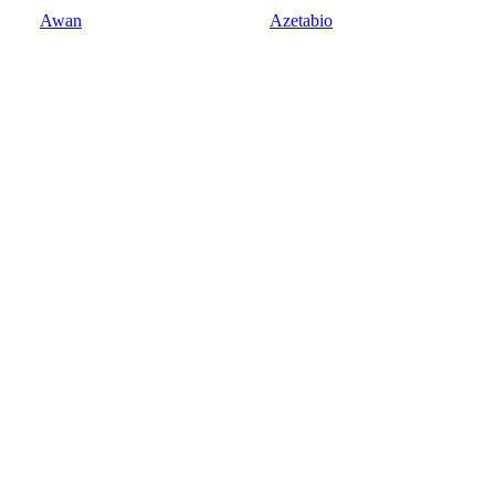
Awan
Azetabio