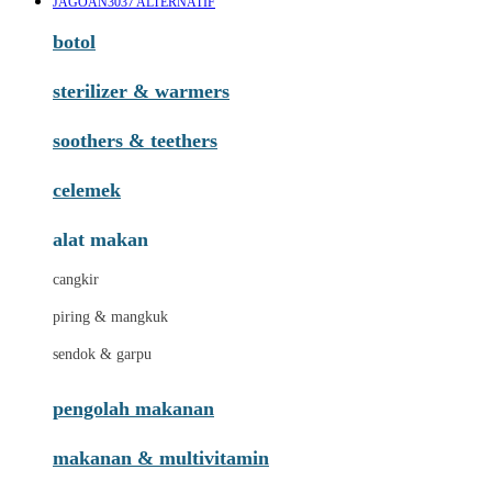
JAGOAN3037 ALTERNATIF
botol
sterilizer & warmers
soothers & teethers
celemek
alat makan
cangkir
piring & mangkuk
sendok & garpu
pengolah makanan
makanan & multivitamin