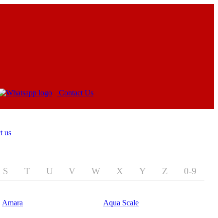
Contact Us
t us
S
T
U
V
W
X
Y
Z
0-9
Amara
Aqua Scale