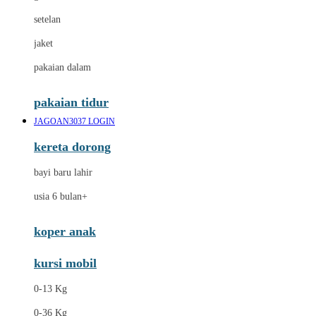
setelan
jaket
pakaian dalam
pakaian tidur
JAGOAN3037 LOGIN
kereta dorong
bayi baru lahir
usia 6 bulan+
koper anak
kursi mobil
0-13 Kg
0-36 Kg