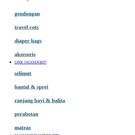
gendongan
travel cots
diaper bags
aksesoris
LINK JAGOAN3037
selimut
bantal & sprei
ranjang bayi & balita
perabotan
matras