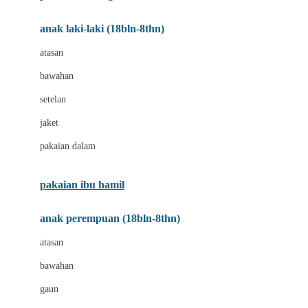
Bumkins
anak laki-laki (18bln-8thn)
C
atasan
Cetaphil
bawahan
Chicco
setelan
Childlife
jaket
Clevamama
pakaian dalam
Cocolatte
Cottonseeds
pakaian ibu hamil
Cozy N Safe
anak perempuan (18bln-8thn)
Crane
atasan
Cybex
bawahan
D
gaun
Dae Organics