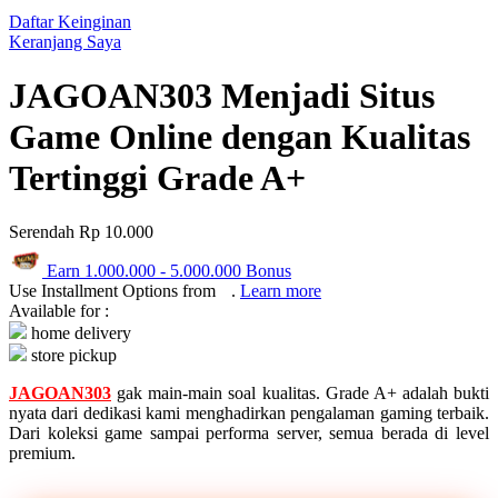
Q
Daftar Keinginan
Keranjang Saya
QV Baby
JAGOAN303 Menjadi Situs
R
Game Online dengan Kualitas
Real Shades
Tertinggi Grade A+
Red Castle
Ribbon Madness
Serendah
Rp 10.000
S
Earn
1.000.000
-
5.000.000
Bonus
Use Installment Options from
.
Learn more
Sebamed
Available for :
home delivery
Silver Cross
store pickup
Simply Idea
JAGOAN303
gak main-main soal kualitas. Grade A+ adalah bukti
nyata dari dedikasi kami menghadirkan pengalaman gaming terbaik.
Skip Hop
Dari koleksi game sampai performa server, semua berada di level
premium.
Spectra
Squishmallows