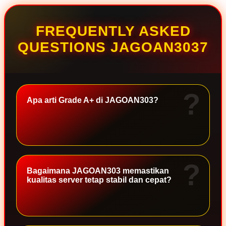
Starbooks
FREQUENTLY ASKED
Stick-O
QUESTIONS JAGOAN3037
Stokke
Sudocrem
Sumimo
Sunnylife
Apa arti Grade A+ di JAGOAN303?
Sun-Staches
Swimava
T
Bagaimana JAGOAN303 memastikan
Tommee Tippee
kualitas server tetap stabil dan cepat?
Trunki
Tutti Bambini
Twistshake