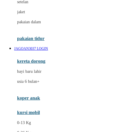
setelan
Docare
jaket
Doona
pakaian dalam
Down To Earth
Drew
pakaian tidur
Dr. Brown's
JAGOAN3037 LOGIN
E
kereta dorong
ELC
bayi baru lahir
Ergobaby
usia 6 bulan+
Expert Care
koper anak
Ezyroller
kursi mobil
F
0-13 Kg
Felt So Sweet