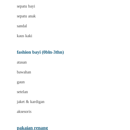
Bio Oil
sepatu bayi
Biolane
sepatu anak
Bite Fighters
sandal
Bizzi Growin
kaus kaki
Blackmores
fashion bayi (0bln-3thn)
Blooming Marvellous
atasan
Bonnels
bawahan
Bravado
gaun
Bruder
setelan
Brush Baby
jaket & kardigan
Buds Organics
aksesoris
Bugaboo
Buggygear
pakaian renang