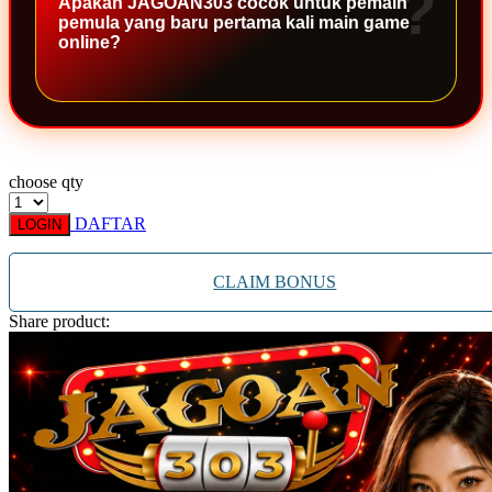
Apakah JAGOAN303 cocok untuk pemain
Xootz
pemula yang baru pertama kali main game
online?
Y
Yamatoya
Z
choose qty
Zaxy
DAFTAR
Zoggs
LOGIN
0-9
CLAIM BONUS
4Moms
Share product:
59S