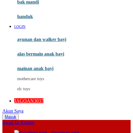
Moby
bak mandi
Momami
handuk
Mothercare
LOGIN
Mustela
ayunan dan walker bayi
My Buddy Tag
My K
alas bermain anak bayi
N
mainan anak bayi
Naif
mothercare toys
Nike
elc toys
Nordic Natural
JAGOAN3037
Nuby
Akun Saya
Nuna
Masuk
lewati ke Konten
O
download apps