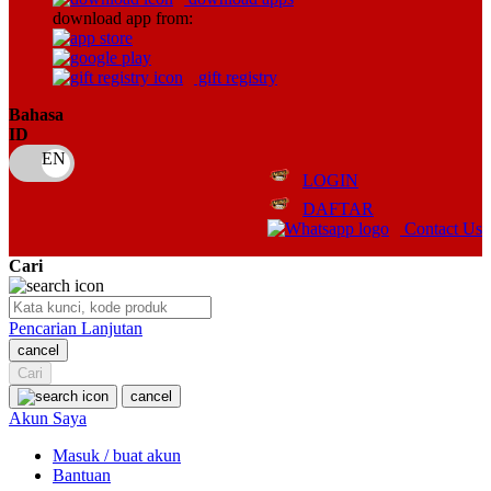
download app from:
Oh Ma Grain
Okiedog
gift registry
P
Bahasa
ID
Peachy
LOGIN
Phil & Ted's
DAFTAR
Philips Avent
Contact Us
Pigeon
Cari
Playgro
Pencarian Lanjutan
Poled Global
cancel
Cari
Ponycycle
cancel
Puma
Akun Saya
Pureats
Masuk / buat akun
Bantuan