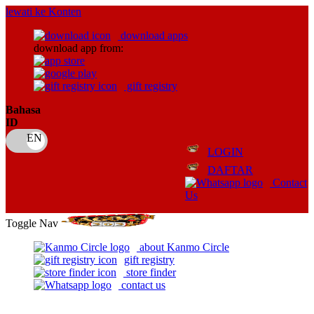
lewati ke Konten
download apps
download app from:
gift registry
Bahasa
ID
LOGIN
DAFTAR
Contact
Us
Toggle Nav
about Kanmo Circle
gift registry
store finder
contact us