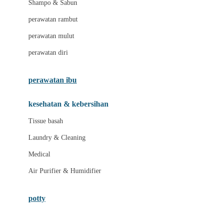
Shampo & Sabun
Love To Dream
perawatan rambut
perawatan mulut
M
perawatan diri
Magformers
Mama's Choice
perawatan ibu
Mamas&Papas
kesehatan & kebersihan
Mamaway
Tissue basah
Maxi Cosi
Laundry & Cleaning
Megabloks
Medical
Micro
Air Purifier & Humidifier
MiDeer
Mimi & Lula
potty
Mini Monkey