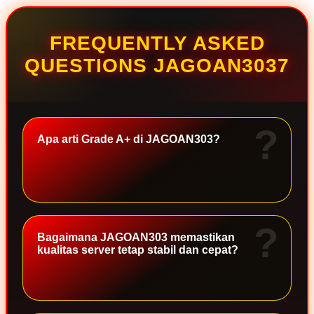
Starbooks
FREQUENTLY ASKED
Stick-O
QUESTIONS JAGOAN3037
Stokke
Sudocrem
Sumimo
Sunnylife
Apa arti Grade A+ di JAGOAN303?
Sun-Staches
Swimava
T
Bagaimana JAGOAN303 memastikan
Tommee Tippee
kualitas server tetap stabil dan cepat?
Trunki
Tutti Bambini
Twistshake