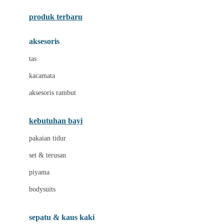
Azetabio
produk terbaru
B
aksesoris
Baabaasheepz
tas
Babiators
kacamata
Baby Dove
aksesoris rambut
Baby Jogger
Baby Rovega
kebutuhan bayi
Babybee
pakaian tidur
Banana Boat
set & terusan
Banz
piyama
Barbie
bodysuits
Beaba
Beauty Barn
sepatu & kaus kaki