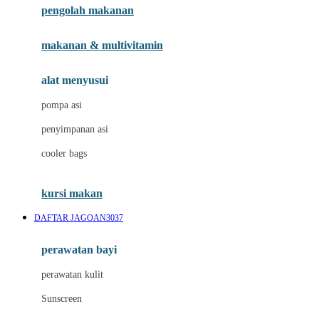
pengolah makanan
Joolz
Jujube
makanan & multivitamin
K
alat menyusui
Kiddycuts
pompa asi
Kumon
penyimpanan asi
L
cooler bags
Leapfrog
kursi makan
Leclerc
DAFTAR JAGOAN3037
Lee Vierra
Lillebaby
perawatan bayi
Little Bird Told Me
perawatan kulit
Little Miss Janis
Sunscreen
London Taxi