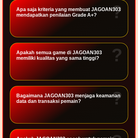
Apa saja kriteria yang membuat JAGOAN303
TY Toys
mendapatkan penilaian Grade A+?
U
V
Apakah semua game di JAGOAN303
memiliki kualitas yang sama tinggi?
Veja
Vitaflow
Vtech
W
Bagaimana JAGOAN303 menjaga keamanan
data dan transaksi pemain?
Waterland
Wellness
X