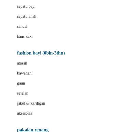
Bio Oil
sepatu bayi
Biolane
sepatu anak
Bite Fighters
sandal
Bizzi Growin
kaus kaki
Blackmores
fashion bayi (0bln-3thn)
Blooming Marvellous
atasan
Bonnels
bawahan
Bravado
gaun
Bruder
setelan
Brush Baby
jaket & kardigan
Buds Organics
aksesoris
Bugaboo
Buggygear
pakaian renang