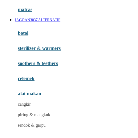
Hauck
matras
Havaianas
JAGOAN3037 ALTERNATIF
Hegen
botol
Hot Wheels
sterilizer & warmers
Hybrid
soothers & teethers
I
Inlacta DHA
celemek
Interlac
alat makan
Ivenet
cangkir
J
piring & mangkuk
Jack N Jill
sendok & garpu
Joie