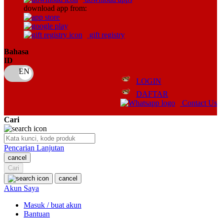
download app from:
Oh Ma Grain
Okiedog
gift registry
P
Bahasa
ID
Peachy
LOGIN
Phil & Ted's
DAFTAR
Philips Avent
Contact Us
Pigeon
Cari
Playgro
Pencarian Lanjutan
Poled Global
cancel
Cari
Ponycycle
cancel
Puma
Akun Saya
Pureats
Masuk / buat akun
Bantuan