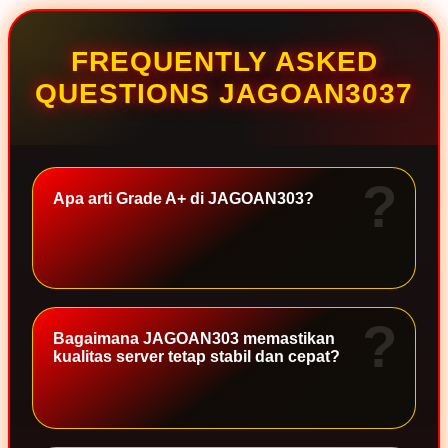
Starbooks
FREQUENTLY ASKED
Stick-O
QUESTIONS JAGOAN3037
Stokke
Sudocrem
Sumimo
Sunnylife
Apa arti Grade A+ di JAGOAN303?
Sun-Staches
Swimava
T
Bagaimana JAGOAN303 memastikan
Tommee Tippee
kualitas server tetap stabil dan cepat?
Trunki
Tutti Bambini
Twistshake