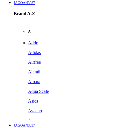
JAGOAN3037
Brand A-Z
A
Addo
Adidas
Airfree
Alamii
Amara
Aqua Scale
Asics
Aveeno
Awan
JAGOAN3037