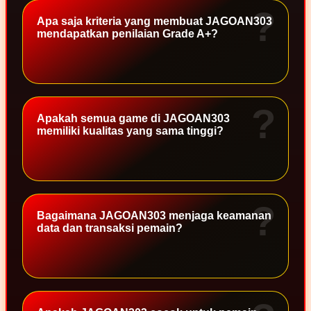
Apa saja kriteria yang membuat JAGOAN303
TY Toys
mendapatkan penilaian Grade A+?
U
V
Apakah semua game di JAGOAN303
memiliki kualitas yang sama tinggi?
Veja
Vitaflow
Vtech
W
Bagaimana JAGOAN303 menjaga keamanan
data dan transaksi pemain?
Waterland
Wellness
X