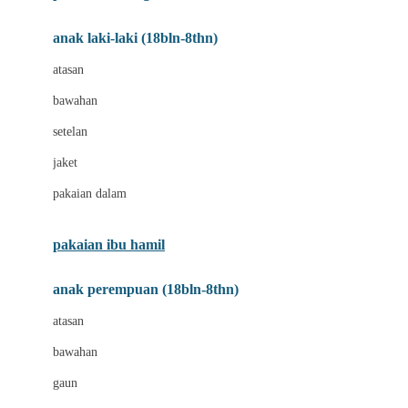
Bumkins
anak laki-laki (18bln-8thn)
C
atasan
Cetaphil
bawahan
Chicco
setelan
Childlife
jaket
Clevamama
pakaian dalam
Cocolatte
Cottonseeds
pakaian ibu hamil
Cozy N Safe
anak perempuan (18bln-8thn)
Crane
atasan
Cybex
bawahan
D
gaun
Dae Organics