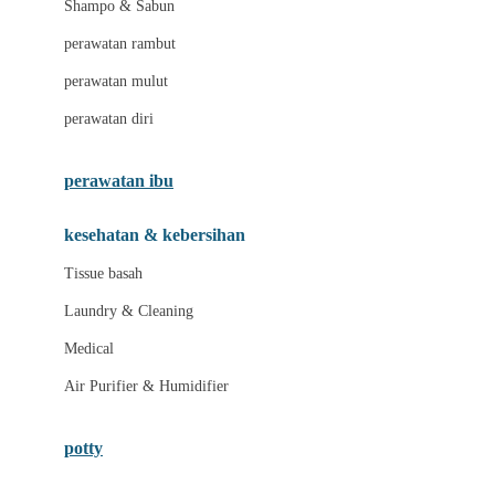
Shampo & Sabun
Love To Dream
perawatan rambut
perawatan mulut
M
perawatan diri
Magformers
Mama's Choice
perawatan ibu
Mamas&Papas
kesehatan & kebersihan
Mamaway
Tissue basah
Maxi Cosi
Laundry & Cleaning
Megabloks
Medical
Micro
Air Purifier & Humidifier
MiDeer
Mimi & Lula
potty
Mini Monkey