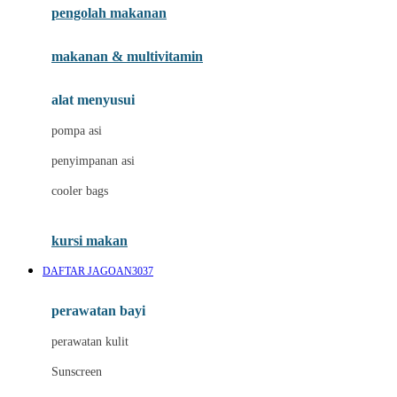
pengolah makanan
Joolz
Jujube
makanan & multivitamin
K
alat menyusui
Kiddycuts
pompa asi
Kumon
penyimpanan asi
L
cooler bags
Leapfrog
kursi makan
Leclerc
DAFTAR JAGOAN3037
Lee Vierra
Lillebaby
perawatan bayi
Little Bird Told Me
perawatan kulit
Little Miss Janis
Sunscreen
London Taxi