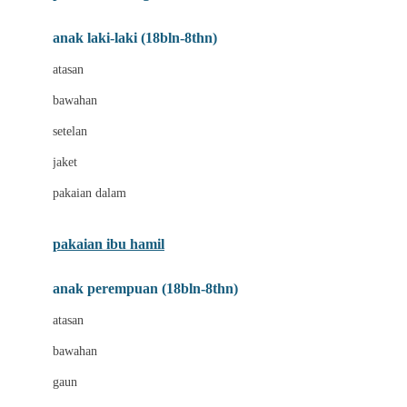
Bumkins
anak laki-laki (18bln-8thn)
C
atasan
Cetaphil
bawahan
Chicco
setelan
Childlife
jaket
Clevamama
pakaian dalam
Cocolatte
Cottonseeds
pakaian ibu hamil
Cozy N Safe
anak perempuan (18bln-8thn)
Crane
atasan
Cybex
bawahan
D
gaun
Dae Organics