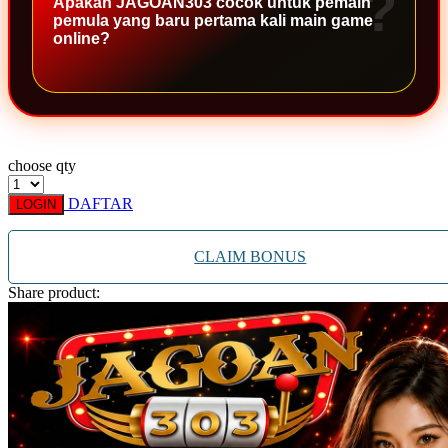
Apakah JAGOAN303 cocok untuk pemain
Xootz
pemula yang baru pertama kali main game
online?
Y
Yamatoya
Z
choose qty
Zaxy
DAFTAR
Zoggs
LOGIN
0-9
CLAIM BONUS
4Moms
Share product:
59S