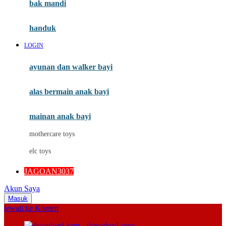
Moby
bak mandi
Momami
handuk
Mothercare
LOGIN
Mustela
ayunan dan walker bayi
My Buddy Tag
My K
alas bermain anak bayi
N
mainan anak bayi
Naif
mothercare toys
Nike
elc toys
Nordic Natural
JAGOAN3037
Nuby
Akun Saya
Nuna
Masuk
lewati ke Konten
O
download apps