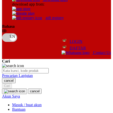
download app from:
Oh Ma Grain
Okiedog
gift registry
P
Bahasa
ID
Peachy
LOGIN
Phil & Ted's
DAFTAR
Philips Avent
Contact Us
Pigeon
Cari
Playgro
Pencarian Lanjutan
Poled Global
cancel
Cari
Ponycycle
cancel
Puma
Akun Saya
Pureats
Masuk / buat akun
Bantuan