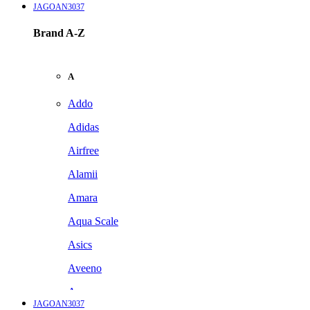
JAGOAN3037
Brand A-Z
A
Addo
Adidas
Airfree
Alamii
Amara
Aqua Scale
Asics
Aveeno
Awan
JAGOAN3037