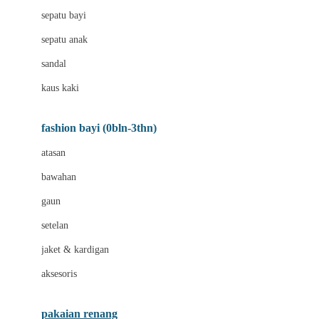
Bio Oil
sepatu bayi
Biolane
sepatu anak
Bite Fighters
sandal
Bizzi Growin
kaus kaki
Blackmores
fashion bayi (0bln-3thn)
Blooming Marvellous
atasan
Bonnels
bawahan
Bravado
gaun
Bruder
setelan
Brush Baby
jaket & kardigan
Buds Organics
aksesoris
Bugaboo
Buggygear
pakaian renang