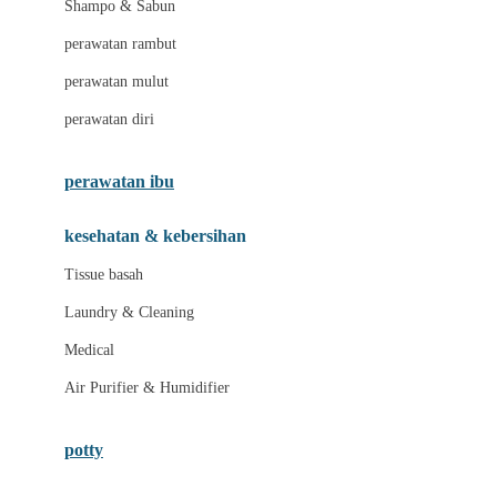
Shampo & Sabun
Love To Dream
perawatan rambut
perawatan mulut
M
perawatan diri
Magformers
Mama's Choice
perawatan ibu
Mamas&Papas
kesehatan & kebersihan
Mamaway
Tissue basah
Maxi Cosi
Laundry & Cleaning
Megabloks
Medical
Micro
Air Purifier & Humidifier
MiDeer
Mimi & Lula
potty
Mini Monkey