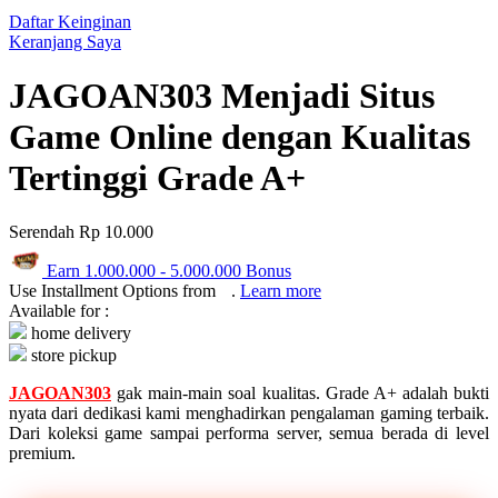
Q
Daftar Keinginan
Keranjang Saya
QV Baby
JAGOAN303 Menjadi Situs
R
Game Online dengan Kualitas
Real Shades
Tertinggi Grade A+
Red Castle
Ribbon Madness
Serendah
Rp 10.000
S
Earn
1.000.000
-
5.000.000
Bonus
Use Installment Options from
.
Learn more
Sebamed
Available for :
home delivery
Silver Cross
store pickup
Simply Idea
JAGOAN303
gak main-main soal kualitas. Grade A+ adalah bukti
nyata dari dedikasi kami menghadirkan pengalaman gaming terbaik.
Skip Hop
Dari koleksi game sampai performa server, semua berada di level
premium.
Spectra
Squishmallows