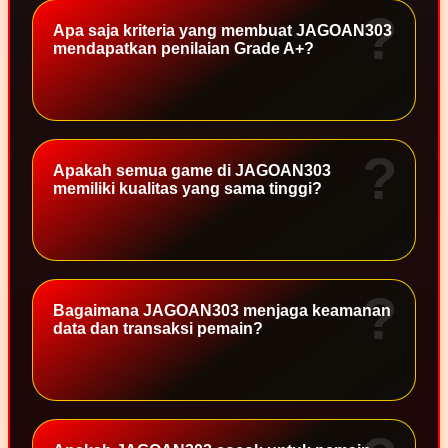
Apa saja kriteria yang membuat JAGOAN303
TY Toys
mendapatkan penilaian Grade A+?
U
V
Apakah semua game di JAGOAN303
memiliki kualitas yang sama tinggi?
Veja
Vitaflow
Vtech
W
Bagaimana JAGOAN303 menjaga keamanan
data dan transaksi pemain?
Waterland
Wellness
X