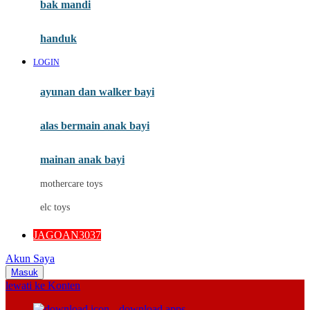
Moby
bak mandi
Momami
handuk
Mothercare
LOGIN
Mustela
ayunan dan walker bayi
My Buddy Tag
My K
alas bermain anak bayi
N
mainan anak bayi
Naif
mothercare toys
Nike
elc toys
Nordic Natural
JAGOAN3037
Nuby
Akun Saya
Nuna
Masuk
lewati ke Konten
O
download apps