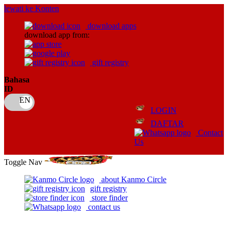
lewati ke Konten
download apps
download app from:
gift registry
Bahasa
ID
LOGIN
DAFTAR
Contact
Us
Toggle Nav
about Kanmo Circle
gift registry
store finder
contact us