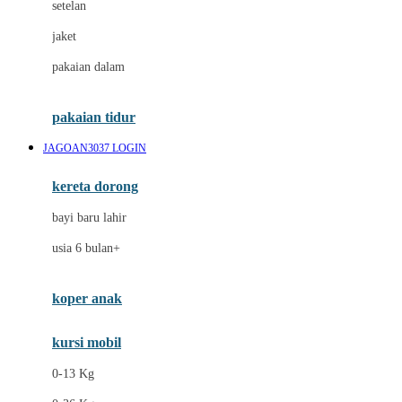
setelan
Docare
jaket
Doona
pakaian dalam
Down To Earth
Drew
pakaian tidur
Dr. Brown's
JAGOAN3037 LOGIN
E
kereta dorong
ELC
bayi baru lahir
Ergobaby
usia 6 bulan+
Expert Care
koper anak
Ezyroller
kursi mobil
F
0-13 Kg
Felt So Sweet