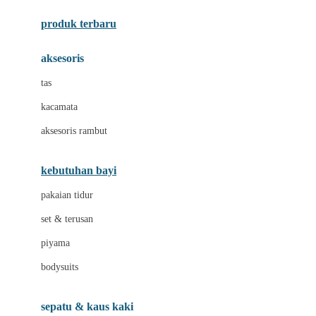
Azetabio
produk terbaru
B
aksesoris
Baabaasheepz
tas
Babiators
kacamata
Baby Dove
aksesoris rambut
Baby Jogger
Baby Rovega
kebutuhan bayi
Babybee
pakaian tidur
Banana Boat
set & terusan
Banz
piyama
Barbie
bodysuits
Beaba
Beauty Barn
sepatu & kaus kaki