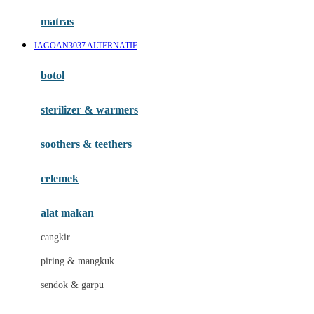
Hauck
matras
Havaianas
JAGOAN3037 ALTERNATIF
Hegen
botol
Hot Wheels
sterilizer & warmers
Hybrid
soothers & teethers
I
Inlacta DHA
celemek
Interlac
alat makan
Ivenet
cangkir
J
piring & mangkuk
Jack N Jill
sendok & garpu
Joie