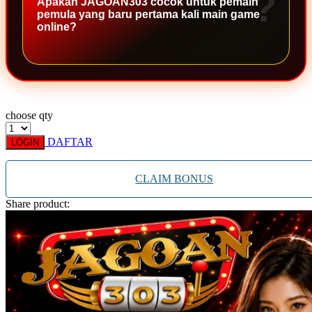
Apakah JAGOAN303 cocok untuk pemain
Xootz
pemula yang baru pertama kali main game
online?
Y
Yamatoya
Z
choose qty
Zaxy
DAFTAR
Zoggs
LOGIN
0-9
CLAIM BONUS
4Moms
Share product:
59S