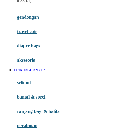
0-36 Kg
Fisher Price
Flipper
gendongan
Friends Of Sally
travel cots
G
diaper bags
Gb
Geko
aksesoris
Graco
LINK JAGOAN3037
Gund
selimut
H
bantal & sprei
Habbie
Haenim
ranjang bayi & balita
Happy Horse
perabotan
Happy Tummy