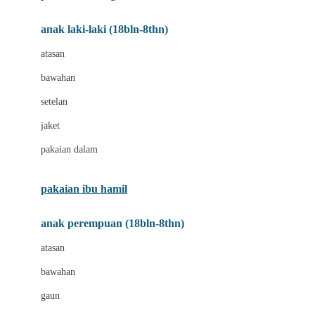
Bumkins
anak laki-laki (18bln-8thn)
C
atasan
Cetaphil
bawahan
Chicco
setelan
Childlife
jaket
Clevamama
pakaian dalam
Cocolatte
Cottonseeds
pakaian ibu hamil
Cozy N Safe
anak perempuan (18bln-8thn)
Crane
atasan
Cybex
bawahan
D
gaun
Dae Organics