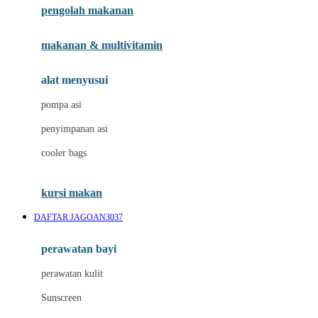
pengolah makanan
Joolz
Jujube
makanan & multivitamin
K
alat menyusui
Kiddycuts
pompa asi
Kumon
penyimpanan asi
L
cooler bags
Leapfrog
kursi makan
Leclerc
DAFTAR JAGOAN3037
Lee Vierra
Lillebaby
perawatan bayi
Little Bird Told Me
perawatan kulit
Little Miss Janis
Sunscreen
London Taxi