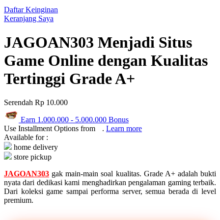
Q
Daftar Keinginan
Keranjang Saya
QV Baby
JAGOAN303 Menjadi Situs
R
Game Online dengan Kualitas
Real Shades
Tertinggi Grade A+
Red Castle
Ribbon Madness
Serendah
Rp 10.000
S
Earn
1.000.000
-
5.000.000
Bonus
Use Installment Options from
.
Learn more
Sebamed
Available for :
home delivery
Silver Cross
store pickup
Simply Idea
JAGOAN303
gak main-main soal kualitas. Grade A+ adalah bukti
nyata dari dedikasi kami menghadirkan pengalaman gaming terbaik.
Skip Hop
Dari koleksi game sampai performa server, semua berada di level
premium.
Spectra
Squishmallows