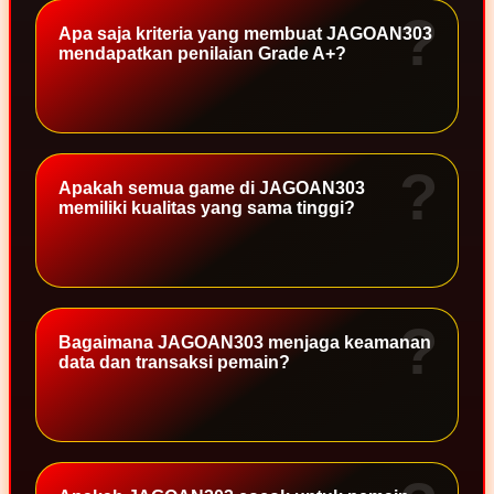
Apa saja kriteria yang membuat JAGOAN303
TY Toys
mendapatkan penilaian Grade A+?
U
V
Apakah semua game di JAGOAN303
memiliki kualitas yang sama tinggi?
Veja
Vitaflow
Vtech
W
Bagaimana JAGOAN303 menjaga keamanan
data dan transaksi pemain?
Waterland
Wellness
X