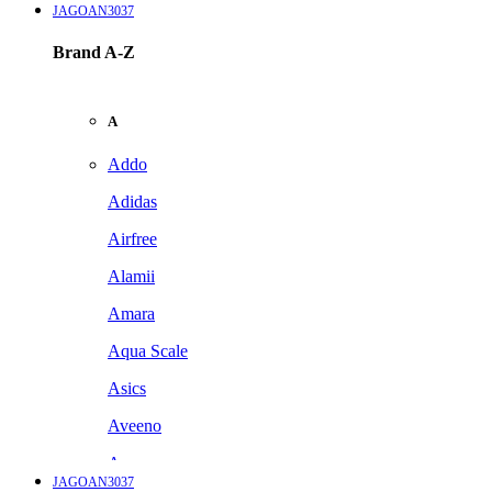
JAGOAN3037
Brand A-Z
A
Addo
Adidas
Airfree
Alamii
Amara
Aqua Scale
Asics
Aveeno
Awan
JAGOAN3037