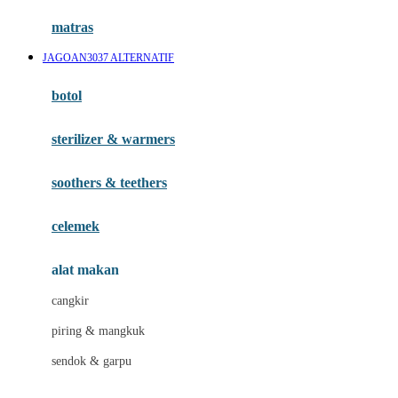
Hauck
matras
Havaianas
JAGOAN3037 ALTERNATIF
Hegen
botol
Hot Wheels
sterilizer & warmers
Hybrid
soothers & teethers
I
Inlacta DHA
celemek
Interlac
alat makan
Ivenet
cangkir
J
piring & mangkuk
Jack N Jill
sendok & garpu
Joie