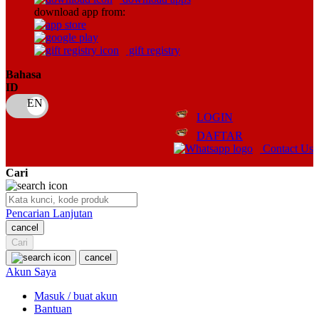
download app from:
Oh Ma Grain
Okiedog
gift registry
P
Bahasa
ID
Peachy
LOGIN
Phil & Ted's
DAFTAR
Philips Avent
Contact Us
Pigeon
Cari
Playgro
Pencarian Lanjutan
Poled Global
cancel
Cari
Ponycycle
cancel
Puma
Akun Saya
Pureats
Masuk / buat akun
Bantuan