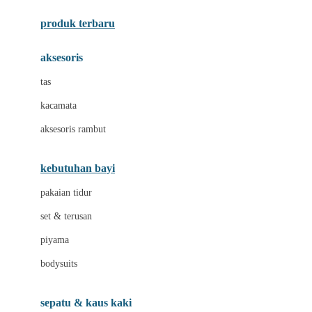
Azetabio
produk terbaru
B
aksesoris
Baabaasheepz
tas
Babiators
kacamata
Baby Dove
aksesoris rambut
Baby Jogger
Baby Rovega
kebutuhan bayi
Babybee
pakaian tidur
Banana Boat
set & terusan
Banz
piyama
Barbie
bodysuits
Beaba
Beauty Barn
sepatu & kaus kaki