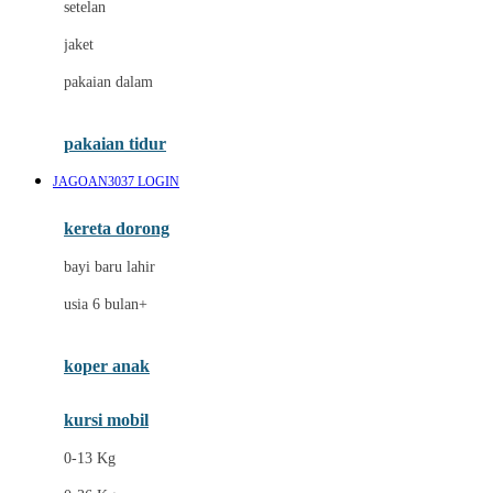
setelan
Docare
jaket
Doona
pakaian dalam
Down To Earth
Drew
pakaian tidur
Dr. Brown's
JAGOAN3037 LOGIN
E
kereta dorong
ELC
bayi baru lahir
Ergobaby
usia 6 bulan+
Expert Care
koper anak
Ezyroller
kursi mobil
F
0-13 Kg
Felt So Sweet