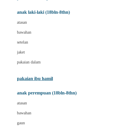
Bumkins
anak laki-laki (18bln-8thn)
C
atasan
Cetaphil
bawahan
Chicco
setelan
Childlife
jaket
Clevamama
pakaian dalam
Cocolatte
Cottonseeds
pakaian ibu hamil
Cozy N Safe
anak perempuan (18bln-8thn)
Crane
atasan
Cybex
bawahan
D
gaun
Dae Organics