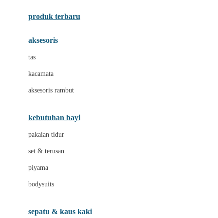
Azetabio
produk terbaru
B
aksesoris
Baabaasheepz
tas
Babiators
kacamata
Baby Dove
aksesoris rambut
Baby Jogger
Baby Rovega
kebutuhan bayi
Babybee
pakaian tidur
Banana Boat
set & terusan
Banz
piyama
Barbie
bodysuits
Beaba
Beauty Barn
sepatu & kaus kaki