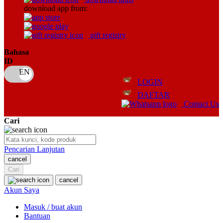
download app from:
Oh Ma Grain
Okiedog
gift registry
P
Bahasa
ID
Peachy
LOGIN
Phil & Ted's
DAFTAR
Philips Avent
Contact Us
Pigeon
Cari
Playgro
Pencarian Lanjutan
Poled Global
cancel
Cari
Ponycycle
cancel
Puma
Akun Saya
Pureats
Masuk / buat akun
Bantuan