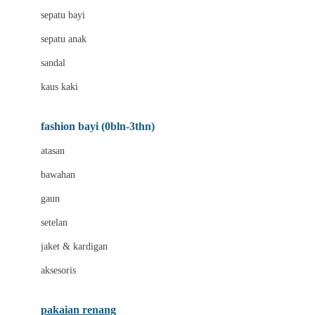
Bio Oil
sepatu bayi
Biolane
sepatu anak
Bite Fighters
sandal
Bizzi Growin
kaus kaki
Blackmores
fashion bayi (0bln-3thn)
Blooming Marvellous
atasan
Bonnels
bawahan
Bravado
gaun
Bruder
setelan
Brush Baby
jaket & kardigan
Buds Organics
aksesoris
Bugaboo
Buggygear
pakaian renang