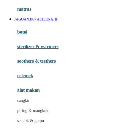
Hauck
matras
Havaianas
JAGOAN3037 ALTERNATIF
Hegen
botol
Hot Wheels
sterilizer & warmers
Hybrid
soothers & teethers
I
Inlacta DHA
celemek
Interlac
alat makan
Ivenet
cangkir
J
piring & mangkuk
Jack N Jill
sendok & garpu
Joie