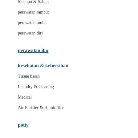
Shampo & Sabun
Love To Dream
perawatan rambut
perawatan mulut
M
perawatan diri
Magformers
Mama's Choice
perawatan ibu
Mamas&Papas
kesehatan & kebersihan
Mamaway
Tissue basah
Maxi Cosi
Laundry & Cleaning
Megabloks
Medical
Micro
Air Purifier & Humidifier
MiDeer
Mimi & Lula
potty
Mini Monkey