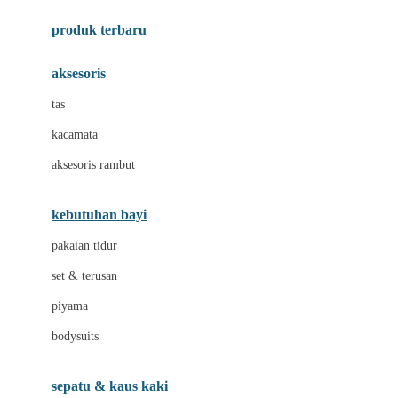
Azetabio
produk terbaru
B
aksesoris
Baabaasheepz
tas
Babiators
kacamata
Baby Dove
aksesoris rambut
Baby Jogger
Baby Rovega
kebutuhan bayi
Babybee
pakaian tidur
Banana Boat
set & terusan
Banz
piyama
Barbie
bodysuits
Beaba
Beauty Barn
sepatu & kaus kaki