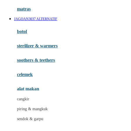
Hauck
matras
Havaianas
JAGOAN3037 ALTERNATIF
Hegen
botol
Hot Wheels
sterilizer & warmers
Hybrid
soothers & teethers
I
Inlacta DHA
celemek
Interlac
alat makan
Ivenet
cangkir
J
piring & mangkuk
Jack N Jill
sendok & garpu
Joie