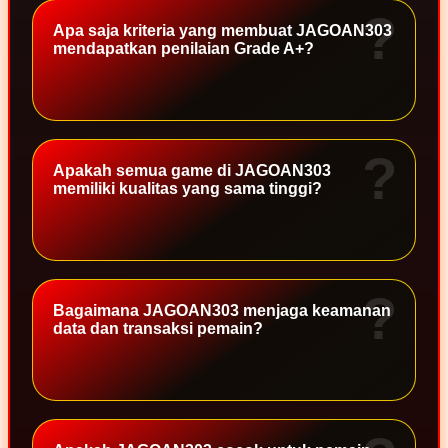
Apa saja kriteria yang membuat JAGOAN303
TY Toys
mendapatkan penilaian Grade A+?
U
V
Apakah semua game di JAGOAN303
memiliki kualitas yang sama tinggi?
Veja
Vitaflow
Vtech
W
Bagaimana JAGOAN303 menjaga keamanan
data dan transaksi pemain?
Waterland
Wellness
X