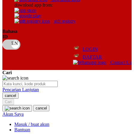
download app from:
Oh Ma Grain
Okiedog
gift registry
P
Bahasa
ID
Peachy
LOGIN
Phil & Ted's
DAFTAR
Philips Avent
Contact Us
Pigeon
Cari
Playgro
Pencarian Lanjutan
Poled Global
cancel
Cari
Ponycycle
cancel
Puma
Akun Saya
Pureats
Masuk / buat akun
Bantuan