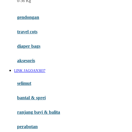
0-36 Kg
Fisher Price
Flipper
gendongan
Friends Of Sally
travel cots
G
diaper bags
Gb
Geko
aksesoris
Graco
LINK JAGOAN3037
Gund
selimut
H
bantal & sprei
Habbie
Haenim
ranjang bayi & balita
Happy Horse
perabotan
Happy Tummy