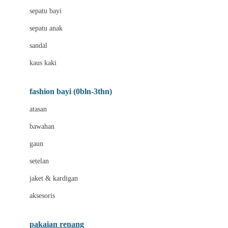
Bio Oil
sepatu bayi
Biolane
sepatu anak
Bite Fighters
sandal
Bizzi Growin
kaus kaki
Blackmores
fashion bayi (0bln-3thn)
Blooming Marvellous
atasan
Bonnels
bawahan
Bravado
gaun
Bruder
setelan
Brush Baby
jaket & kardigan
Buds Organics
aksesoris
Bugaboo
Buggygear
pakaian renang