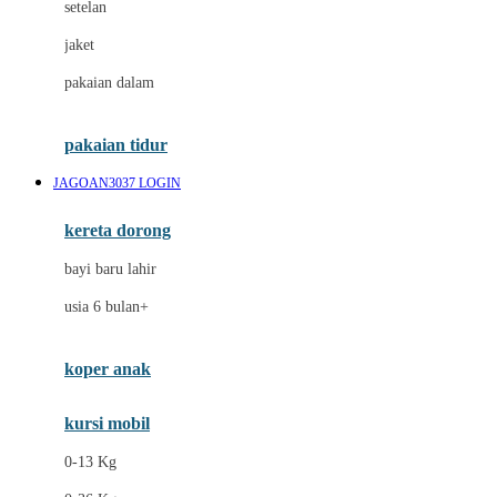
setelan
Docare
jaket
Doona
pakaian dalam
Down To Earth
Drew
pakaian tidur
Dr. Brown's
JAGOAN3037 LOGIN
E
kereta dorong
ELC
bayi baru lahir
Ergobaby
usia 6 bulan+
Expert Care
koper anak
Ezyroller
kursi mobil
F
0-13 Kg
Felt So Sweet