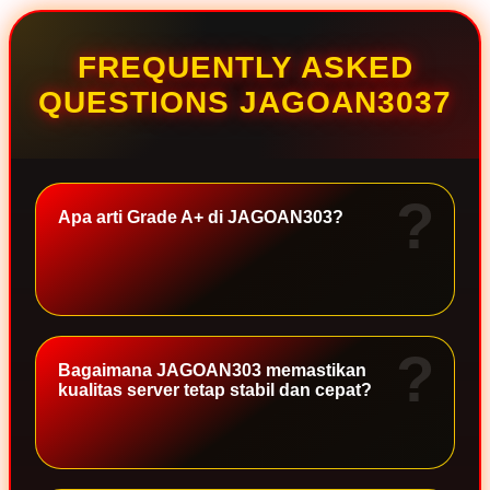
Starbooks
FREQUENTLY ASKED
Stick-O
QUESTIONS JAGOAN3037
Stokke
Sudocrem
Sumimo
Sunnylife
Apa arti Grade A+ di JAGOAN303?
Sun-Staches
Swimava
T
Bagaimana JAGOAN303 memastikan
Tommee Tippee
kualitas server tetap stabil dan cepat?
Trunki
Tutti Bambini
Twistshake