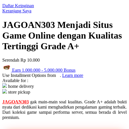
Q
Daftar Keinginan
Keranjang Saya
QV Baby
JAGOAN303 Menjadi Situs
R
Game Online dengan Kualitas
Real Shades
Tertinggi Grade A+
Red Castle
Ribbon Madness
Serendah
Rp 10.000
S
Earn
1.000.000
-
5.000.000
Bonus
Use Installment Options from
.
Learn more
Sebamed
Available for :
home delivery
Silver Cross
store pickup
Simply Idea
JAGOAN303
gak main-main soal kualitas. Grade A+ adalah bukti
nyata dari dedikasi kami menghadirkan pengalaman gaming terbaik.
Skip Hop
Dari koleksi game sampai performa server, semua berada di level
premium.
Spectra
Squishmallows