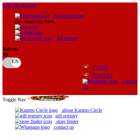
lewati ke Konten
download apps
download app from:
gift registry
Bahasa
ID
LOGIN
DAFTAR
Contact
Us
Toggle Nav
about Kanmo Circle
gift registry
store finder
contact us