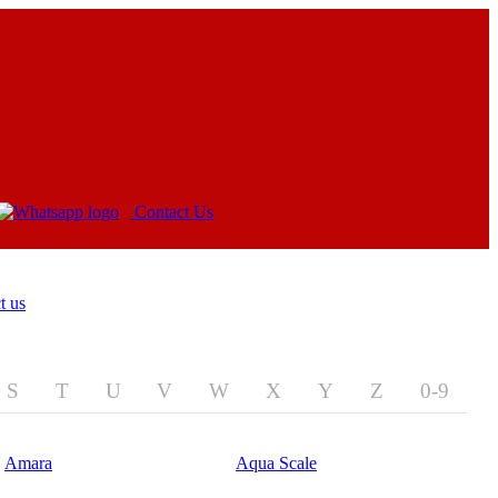
Contact Us
t us
S
T
U
V
W
X
Y
Z
0-9
Amara
Aqua Scale