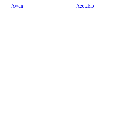
Awan
Azetabio