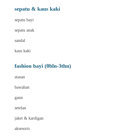
sepatu & kaus kaki
sepatu bayi
sepatu anak
sandal
kaus kaki
fashion bayi (0bln-3thn)
atasan
bawahan
gaun
setelan
jaket & kardigan
aksesoris