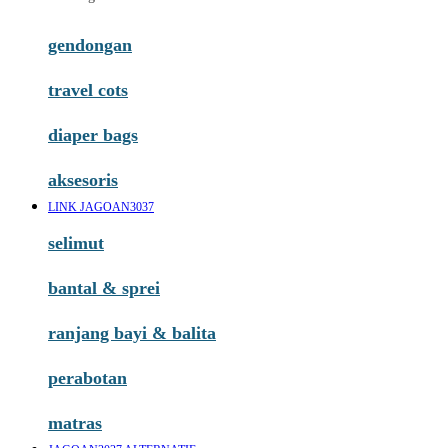
gendongan
travel cots
diaper bags
aksesoris
LINK JAGOAN3037
selimut
bantal & sprei
ranjang bayi & balita
perabotan
matras