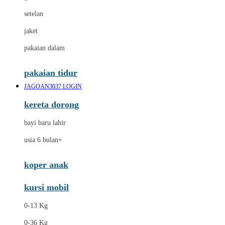
setelan
jaket
pakaian dalam
pakaian tidur
JAGOAN3037 LOGIN
kereta dorong
bayi baru lahir
usia 6 bulan+
koper anak
kursi mobil
0-13 Kg
0-36 Kg