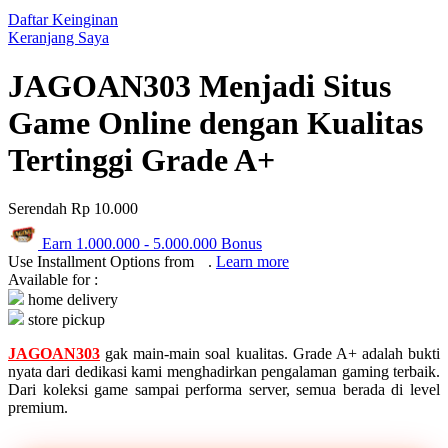
Q
Daftar Keinginan
Keranjang Saya
QV Baby
JAGOAN303 Menjadi Situs
R
Game Online dengan Kualitas
Real Shades
Tertinggi Grade A+
Red Castle
Ribbon Madness
Serendah
Rp 10.000
S
Earn
1.000.000
-
5.000.000
Bonus
Use Installment Options from
.
Learn more
Sebamed
Available for :
home delivery
Silver Cross
store pickup
Simply Idea
JAGOAN303
gak main-main soal kualitas. Grade A+ adalah bukti
nyata dari dedikasi kami menghadirkan pengalaman gaming terbaik.
Skip Hop
Dari koleksi game sampai performa server, semua berada di level
premium.
Spectra
Squishmallows