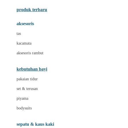
Azetabio
produk terbaru
B
aksesoris
Baabaasheepz
tas
Babiators
kacamata
Baby Dove
aksesoris rambut
Baby Jogger
Baby Rovega
kebutuhan bayi
Babybee
pakaian tidur
Banana Boat
set & terusan
Banz
piyama
Barbie
bodysuits
Beaba
Beauty Barn
sepatu & kaus kaki