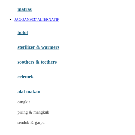
Hauck
matras
Havaianas
JAGOAN3037 ALTERNATIF
Hegen
botol
Hot Wheels
sterilizer & warmers
Hybrid
soothers & teethers
I
Inlacta DHA
celemek
Interlac
alat makan
Ivenet
cangkir
J
piring & mangkuk
Jack N Jill
sendok & garpu
Joie