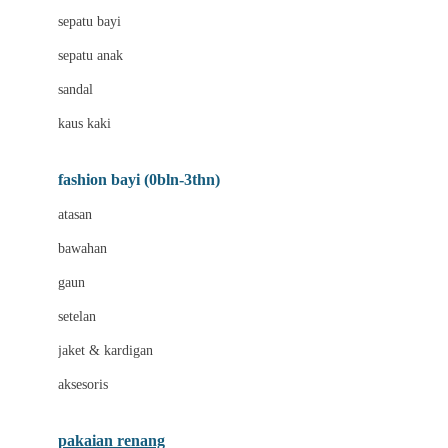
Bio Oil
sepatu bayi
Biolane
sepatu anak
Bite Fighters
sandal
Bizzi Growin
kaus kaki
Blackmores
fashion bayi (0bln-3thn)
Blooming Marvellous
atasan
Bonnels
bawahan
Bravado
gaun
Bruder
setelan
Brush Baby
jaket & kardigan
Buds Organics
aksesoris
Bugaboo
Buggygear
pakaian renang