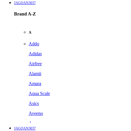
JAGOAN3037
Brand A-Z
A
Addo
Adidas
Airfree
Alamii
Amara
Aqua Scale
Asics
Aveeno
Awan
JAGOAN3037