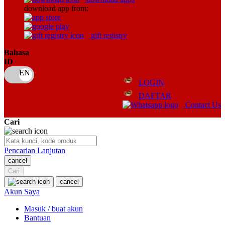
download app from:
Oh Ma Grain
Okiedog
gift registry
P
Bahasa
ID
Peachy
LOGIN
Phil & Ted's
DAFTAR
Philips Avent
Contact Us
Pigeon
Cari
Playgro
Pencarian Lanjutan
Poled Global
cancel
Cari
Ponycycle
cancel
Puma
Akun Saya
Pureats
Masuk / buat akun
Bantuan