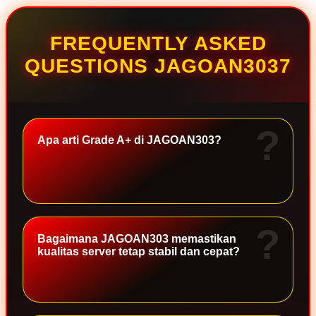
Starbooks
FREQUENTLY ASKED
Stick-O
QUESTIONS JAGOAN3037
Stokke
Sudocrem
Sumimo
Sunnylife
Apa arti Grade A+ di JAGOAN303?
Sun-Staches
Swimava
T
Bagaimana JAGOAN303 memastikan
Tommee Tippee
kualitas server tetap stabil dan cepat?
Trunki
Tutti Bambini
Twistshake