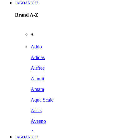
JAGOAN3037
Brand A-Z
A
Addo
Adidas
Airfree
Alamii
Amara
Aqua Scale
Asics
Aveeno
Awan
JAGOAN3037