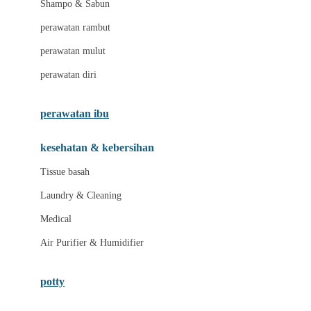
Shampo & Sabun
Love To Dream
perawatan rambut
perawatan mulut
M
perawatan diri
Magformers
Mama's Choice
perawatan ibu
Mamas&Papas
kesehatan & kebersihan
Mamaway
Tissue basah
Maxi Cosi
Laundry & Cleaning
Megabloks
Medical
Micro
Air Purifier & Humidifier
MiDeer
Mimi & Lula
potty
Mini Monkey