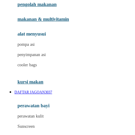
pengolah makanan
Joolz
Jujube
makanan & multivitamin
K
alat menyusui
Kiddycuts
pompa asi
Kumon
penyimpanan asi
L
cooler bags
Leapfrog
kursi makan
Leclerc
DAFTAR JAGOAN3037
Lee Vierra
Lillebaby
perawatan bayi
Little Bird Told Me
perawatan kulit
Little Miss Janis
Sunscreen
London Taxi