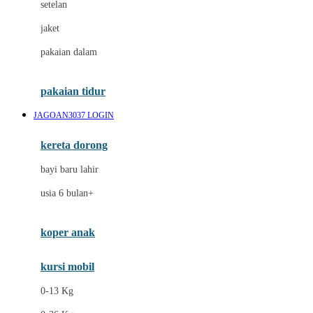
setelan
Docare
jaket
Doona
pakaian dalam
Down To Earth
Drew
pakaian tidur
Dr. Brown's
JAGOAN3037 LOGIN
E
kereta dorong
ELC
bayi baru lahir
Ergobaby
usia 6 bulan+
Expert Care
koper anak
Ezyroller
kursi mobil
F
0-13 Kg
Felt So Sweet