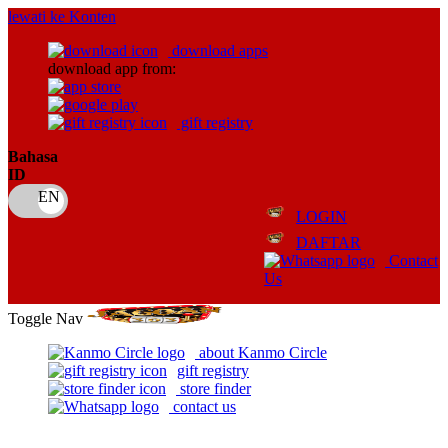
lewati ke Konten
download apps
download app from:
gift registry
Bahasa
ID
LOGIN
DAFTAR
Contact
Us
Toggle Nav
about Kanmo Circle
gift registry
store finder
contact us