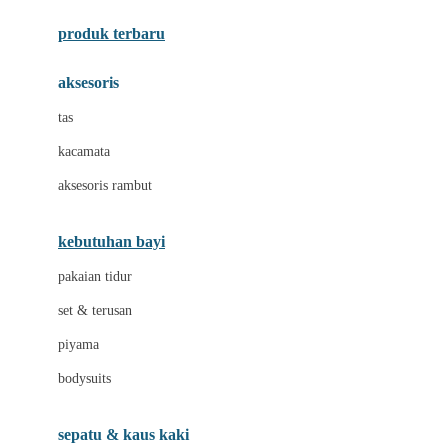
Azetabio
produk terbaru
B
aksesoris
Baabaasheepz
tas
Babiators
kacamata
Baby Dove
aksesoris rambut
Baby Jogger
Baby Rovega
kebutuhan bayi
Babybee
pakaian tidur
Banana Boat
set & terusan
Banz
piyama
Barbie
bodysuits
Beaba
Beauty Barn
sepatu & kaus kaki