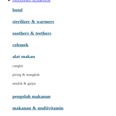
JAGOAN3037 ALTERNATIF
botol
sterilizer & warmers
soothers & teethers
celemek
alat makan
cangkir
piring & mangkuk
sendok & garpu
pengolah makanan
makanan & multivitamin