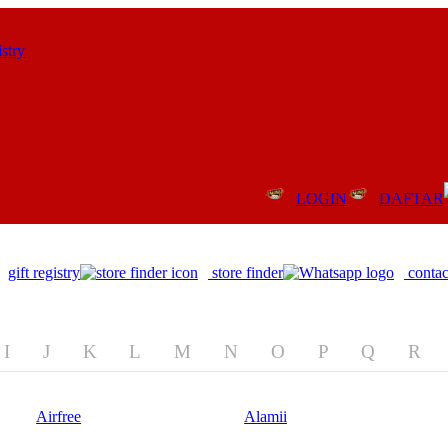
istry
LOGIN
DAFTAR
gift registry
store finder
contac
I
J
K
L
M
N
O
P
Q
R
Airfree
Alamii