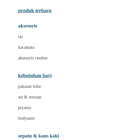
Azetabio
produk terbaru
B
aksesoris
Baabaasheepz
tas
Babiators
kacamata
Baby Dove
aksesoris rambut
Baby Jogger
Baby Rovega
kebutuhan bayi
Babybee
pakaian tidur
Banana Boat
set & terusan
Banz
piyama
Barbie
bodysuits
Beaba
Beauty Barn
sepatu & kaus kaki