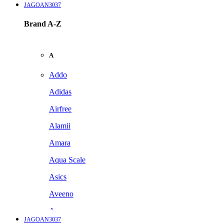
JAGOAN3037
Brand A-Z
A
Addo
Adidas
Airfree
Alamii
Amara
Aqua Scale
Asics
Aveeno
Awan
JAGOAN3037