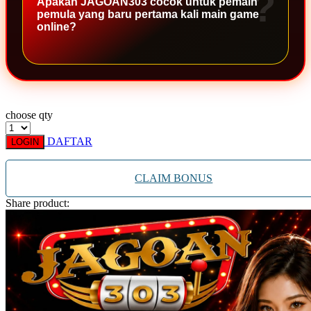
Apakah JAGOAN303 cocok untuk pemain
Xootz
pemula yang baru pertama kali main game
online?
Y
Yamatoya
Z
choose qty
Zaxy
DAFTAR
Zoggs
LOGIN
0-9
CLAIM BONUS
4Moms
Share product:
59S