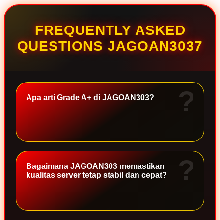
Starbooks
FREQUENTLY ASKED
Stick-O
QUESTIONS JAGOAN3037
Stokke
Sudocrem
Sumimo
Sunnylife
Apa arti Grade A+ di JAGOAN303?
Sun-Staches
Swimava
T
Bagaimana JAGOAN303 memastikan
Tommee Tippee
kualitas server tetap stabil dan cepat?
Trunki
Tutti Bambini
Twistshake