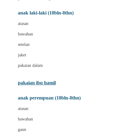
Bumkins
anak laki-laki (18bln-8thn)
C
atasan
Cetaphil
bawahan
Chicco
setelan
Childlife
jaket
Clevamama
pakaian dalam
Cocolatte
Cottonseeds
pakaian ibu hamil
Cozy N Safe
anak perempuan (18bln-8thn)
Crane
atasan
Cybex
bawahan
D
gaun
Dae Organics