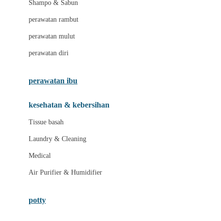
Shampo & Sabun
Love To Dream
perawatan rambut
perawatan mulut
M
perawatan diri
Magformers
Mama's Choice
perawatan ibu
Mamas&Papas
kesehatan & kebersihan
Mamaway
Tissue basah
Maxi Cosi
Laundry & Cleaning
Megabloks
Medical
Micro
Air Purifier & Humidifier
MiDeer
Mimi & Lula
potty
Mini Monkey