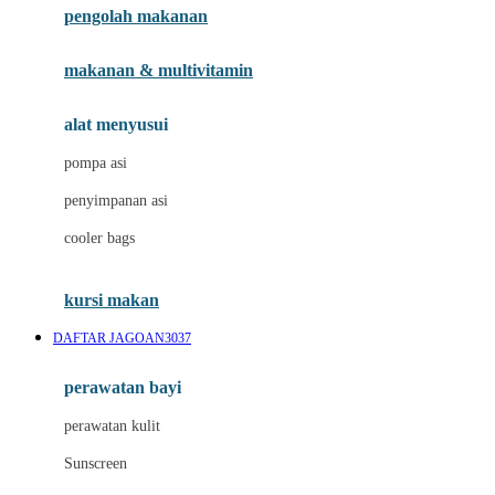
pengolah makanan
Joolz
Jujube
makanan & multivitamin
K
alat menyusui
Kiddycuts
pompa asi
Kumon
penyimpanan asi
L
cooler bags
Leapfrog
kursi makan
Leclerc
DAFTAR JAGOAN3037
Lee Vierra
Lillebaby
perawatan bayi
Little Bird Told Me
perawatan kulit
Little Miss Janis
Sunscreen
London Taxi