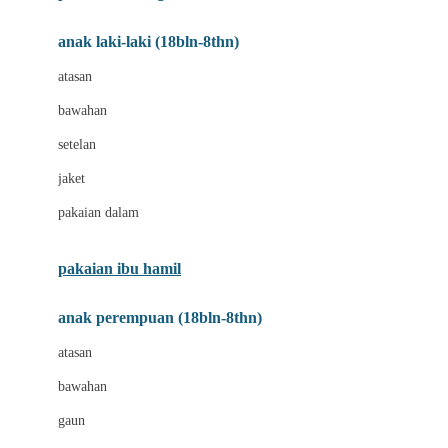
Bumkins
anak laki-laki (18bln-8thn)
C
atasan
Cetaphil
bawahan
Chicco
setelan
Childlife
jaket
Clevamama
pakaian dalam
Cocolatte
Cottonseeds
pakaian ibu hamil
Cozy N Safe
anak perempuan (18bln-8thn)
Crane
atasan
Cybex
bawahan
D
gaun
Dae Organics