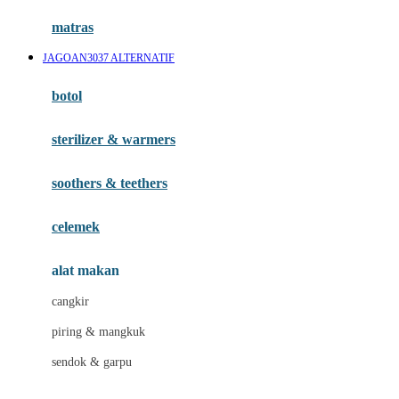
Hauck
matras
Havaianas
JAGOAN3037 ALTERNATIF
Hegen
botol
Hot Wheels
sterilizer & warmers
Hybrid
soothers & teethers
I
Inlacta DHA
celemek
Interlac
alat makan
Ivenet
cangkir
J
piring & mangkuk
Jack N Jill
sendok & garpu
Joie