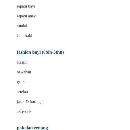
Bio Oil
sepatu bayi
Biolane
sepatu anak
Bite Fighters
sandal
Bizzi Growin
kaus kaki
Blackmores
fashion bayi (0bln-3thn)
Blooming Marvellous
atasan
Bonnels
bawahan
Bravado
gaun
Bruder
setelan
Brush Baby
jaket & kardigan
Buds Organics
aksesoris
Bugaboo
Buggygear
pakaian renang