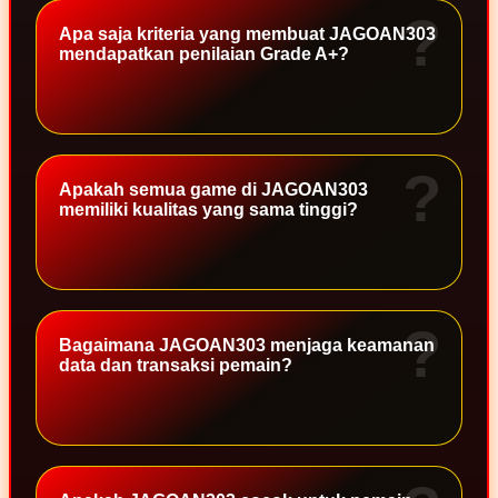
Apa saja kriteria yang membuat JAGOAN303
TY Toys
mendapatkan penilaian Grade A+?
U
V
Apakah semua game di JAGOAN303
memiliki kualitas yang sama tinggi?
Veja
Vitaflow
Vtech
W
Bagaimana JAGOAN303 menjaga keamanan
data dan transaksi pemain?
Waterland
Wellness
X