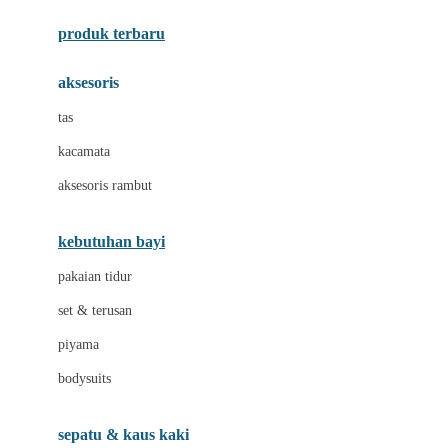
Azetabio
produk terbaru
B
aksesoris
Baabaasheepz
tas
Babiators
kacamata
Baby Dove
aksesoris rambut
Baby Jogger
Baby Rovega
kebutuhan bayi
Babybee
pakaian tidur
Banana Boat
set & terusan
Banz
piyama
Barbie
bodysuits
Beaba
Beauty Barn
sepatu & kaus kaki