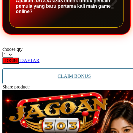
Apakah JAGOAN303 cocok untuk pemain
Xootz
pemula yang baru pertama kali main game
online?
Y
Yamatoya
Z
choose qty
Zaxy
DAFTAR
Zoggs
LOGIN
0-9
CLAIM BONUS
4Moms
Share product:
59S