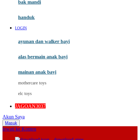
Moby
bak mandi
Momami
handuk
Mothercare
LOGIN
Mustela
ayunan dan walker bayi
My Buddy Tag
My K
alas bermain anak bayi
N
mainan anak bayi
Naif
mothercare toys
Nike
elc toys
Nordic Natural
JAGOAN3037
Nuby
Akun Saya
Nuna
Masuk
lewati ke Konten
O
download apps