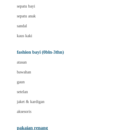
Bio Oil
sepatu bayi
Biolane
sepatu anak
Bite Fighters
sandal
Bizzi Growin
kaus kaki
Blackmores
fashion bayi (0bln-3thn)
Blooming Marvellous
atasan
Bonnels
bawahan
Bravado
gaun
Bruder
setelan
Brush Baby
jaket & kardigan
Buds Organics
aksesoris
Bugaboo
Buggygear
pakaian renang