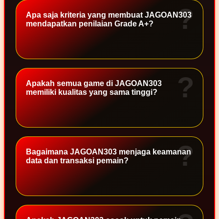
Apa saja kriteria yang membuat JAGOAN303
TY Toys
mendapatkan penilaian Grade A+?
U
V
Apakah semua game di JAGOAN303
memiliki kualitas yang sama tinggi?
Veja
Vitaflow
Vtech
W
Bagaimana JAGOAN303 menjaga keamanan
data dan transaksi pemain?
Waterland
Wellness
X