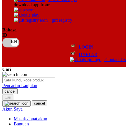
download app from:
Oh Ma Grain
Okiedog
gift registry
P
Bahasa
ID
Peachy
LOGIN
Phil & Ted's
DAFTAR
Philips Avent
Contact Us
Pigeon
Cari
Playgro
Pencarian Lanjutan
Poled Global
cancel
Cari
Ponycycle
cancel
Puma
Akun Saya
Pureats
Masuk / buat akun
Bantuan