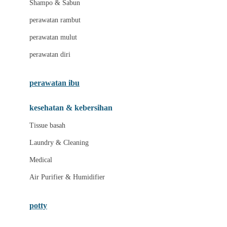
Shampo & Sabun
Love To Dream
perawatan rambut
perawatan mulut
M
perawatan diri
Magformers
Mama's Choice
perawatan ibu
Mamas&Papas
kesehatan & kebersihan
Mamaway
Tissue basah
Maxi Cosi
Laundry & Cleaning
Megabloks
Medical
Micro
Air Purifier & Humidifier
MiDeer
Mimi & Lula
potty
Mini Monkey