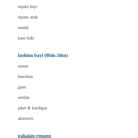
Bio Oil
sepatu bayi
Biolane
sepatu anak
Bite Fighters
sandal
Bizzi Growin
kaus kaki
Blackmores
fashion bayi (0bln-3thn)
Blooming Marvellous
atasan
Bonnels
bawahan
Bravado
gaun
Bruder
setelan
Brush Baby
jaket & kardigan
Buds Organics
aksesoris
Bugaboo
Buggygear
pakaian renang