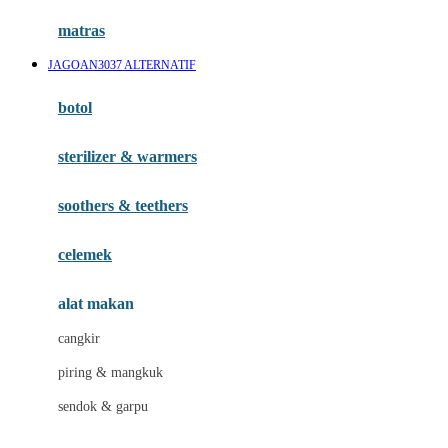
Hauck
matras
Havaianas
JAGOAN3037 ALTERNATIF
Hegen
botol
Hot Wheels
sterilizer & warmers
Hybrid
soothers & teethers
I
Inlacta DHA
celemek
Interlac
alat makan
Ivenet
cangkir
J
piring & mangkuk
Jack N Jill
sendok & garpu
Joie