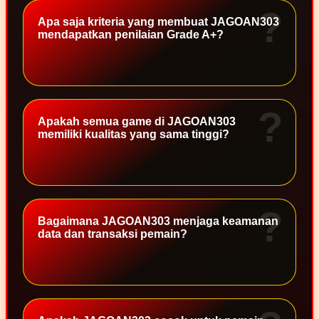
Apa saja kriteria yang membuat JAGOAN303
TY Toys
mendapatkan penilaian Grade A+?
U
V
Apakah semua game di JAGOAN303
memiliki kualitas yang sama tinggi?
Veja
Vitaflow
Vtech
W
Bagaimana JAGOAN303 menjaga keamanan
data dan transaksi pemain?
Waterland
Wellness
X