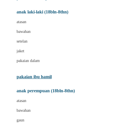
Bumkins
anak laki-laki (18bln-8thn)
C
atasan
Cetaphil
bawahan
Chicco
setelan
Childlife
jaket
Clevamama
pakaian dalam
Cocolatte
Cottonseeds
pakaian ibu hamil
Cozy N Safe
anak perempuan (18bln-8thn)
Crane
atasan
Cybex
bawahan
D
gaun
Dae Organics