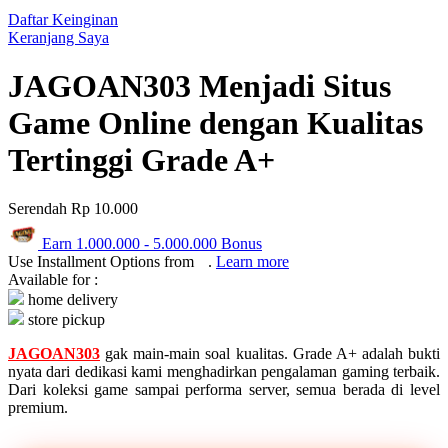
Q
Daftar Keinginan
Keranjang Saya
QV Baby
JAGOAN303 Menjadi Situs
R
Game Online dengan Kualitas
Real Shades
Tertinggi Grade A+
Red Castle
Ribbon Madness
Serendah
Rp 10.000
S
Earn
1.000.000
-
5.000.000
Bonus
Use Installment Options from
.
Learn more
Sebamed
Available for :
home delivery
Silver Cross
store pickup
Simply Idea
JAGOAN303
gak main-main soal kualitas. Grade A+ adalah bukti
nyata dari dedikasi kami menghadirkan pengalaman gaming terbaik.
Skip Hop
Dari koleksi game sampai performa server, semua berada di level
premium.
Spectra
Squishmallows