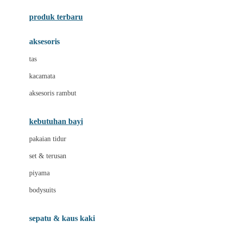
Azetabio
produk terbaru
B
aksesoris
Baabaasheepz
tas
Babiators
kacamata
Baby Dove
aksesoris rambut
Baby Jogger
Baby Rovega
kebutuhan bayi
Babybee
pakaian tidur
Banana Boat
set & terusan
Banz
piyama
Barbie
bodysuits
Beaba
Beauty Barn
sepatu & kaus kaki