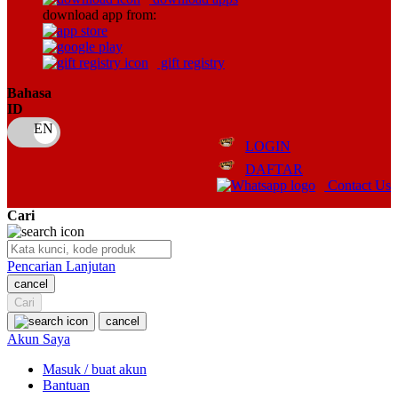
download app from:
Oh Ma Grain
Okiedog
gift registry
P
Bahasa
ID
Peachy
LOGIN
Phil & Ted's
DAFTAR
Philips Avent
Contact Us
Pigeon
Cari
Playgro
Pencarian Lanjutan
Poled Global
cancel
Cari
Ponycycle
cancel
Puma
Akun Saya
Pureats
Masuk / buat akun
Bantuan