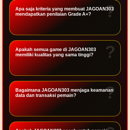
Apa saja kriteria yang membuat JAGOAN303
TY Toys
mendapatkan penilaian Grade A+?
U
V
Apakah semua game di JAGOAN303
memiliki kualitas yang sama tinggi?
Veja
Vitaflow
Vtech
W
Bagaimana JAGOAN303 menjaga keamanan
data dan transaksi pemain?
Waterland
Wellness
X