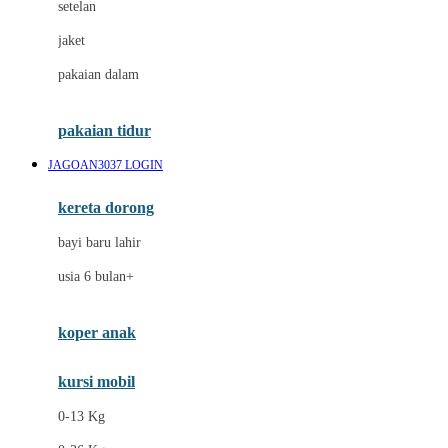
setelan
Docare
jaket
Doona
pakaian dalam
Down To Earth
Drew
pakaian tidur
Dr. Brown's
JAGOAN3037 LOGIN
E
kereta dorong
ELC
bayi baru lahir
Ergobaby
usia 6 bulan+
Expert Care
koper anak
Ezyroller
kursi mobil
F
0-13 Kg
Felt So Sweet