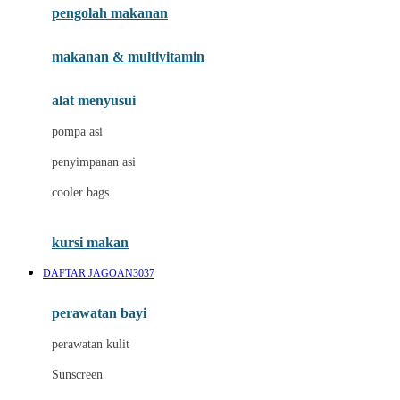
pengolah makanan
Joolz
Jujube
makanan & multivitamin
K
alat menyusui
Kiddycuts
pompa asi
Kumon
penyimpanan asi
L
cooler bags
Leapfrog
kursi makan
Leclerc
DAFTAR JAGOAN3037
Lee Vierra
Lillebaby
perawatan bayi
Little Bird Told Me
perawatan kulit
Little Miss Janis
Sunscreen
London Taxi