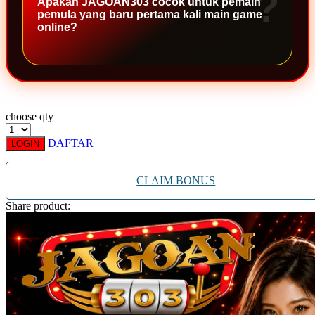
Apakah JAGOAN303 cocok untuk pemain
Xootz
pemula yang baru pertama kali main game
online?
Y
Yamatoya
Z
choose qty
Zaxy
DAFTAR
Zoggs
LOGIN
0-9
CLAIM BONUS
4Moms
Share product:
59S