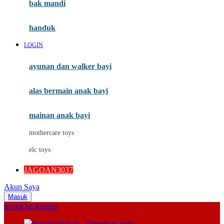
Moby
bak mandi
Momami
handuk
Mothercare
LOGIN
Mustela
ayunan dan walker bayi
My Buddy Tag
My K
alas bermain anak bayi
N
mainan anak bayi
Naif
mothercare toys
Nike
elc toys
Nordic Natural
JAGOAN3037
Nuby
Akun Saya
Nuna
Masuk
lewati ke Konten
O
download apps