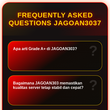
Starbooks
FREQUENTLY ASKED
Stick-O
QUESTIONS JAGOAN3037
Stokke
Sudocrem
Sumimo
Sunnylife
Apa arti Grade A+ di JAGOAN303?
Sun-Staches
Swimava
T
Bagaimana JAGOAN303 memastikan
Tommee Tippee
kualitas server tetap stabil dan cepat?
Trunki
Tutti Bambini
Twistshake