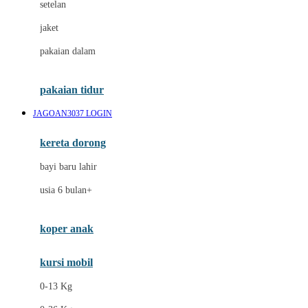
setelan
Docare
jaket
Doona
pakaian dalam
Down To Earth
Drew
pakaian tidur
Dr. Brown's
JAGOAN3037 LOGIN
E
kereta dorong
ELC
bayi baru lahir
Ergobaby
usia 6 bulan+
Expert Care
koper anak
Ezyroller
kursi mobil
F
0-13 Kg
Felt So Sweet