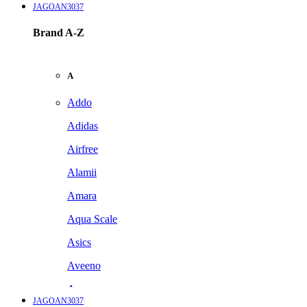
JAGOAN3037
Brand A-Z
A
Addo
Adidas
Airfree
Alamii
Amara
Aqua Scale
Asics
Aveeno
Awan
JAGOAN3037