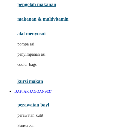
pengolah makanan
Joolz
Jujube
makanan & multivitamin
K
alat menyusui
Kiddycuts
pompa asi
Kumon
penyimpanan asi
L
cooler bags
Leapfrog
kursi makan
Leclerc
DAFTAR JAGOAN3037
Lee Vierra
Lillebaby
perawatan bayi
Little Bird Told Me
perawatan kulit
Little Miss Janis
Sunscreen
London Taxi