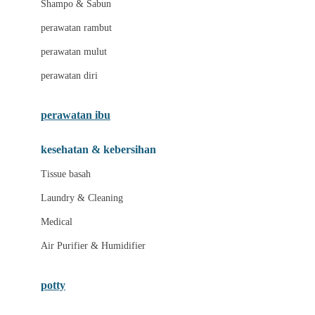
Shampo & Sabun
Love To Dream
perawatan rambut
perawatan mulut
M
perawatan diri
Magformers
Mama's Choice
perawatan ibu
Mamas&Papas
kesehatan & kebersihan
Mamaway
Tissue basah
Maxi Cosi
Laundry & Cleaning
Megabloks
Medical
Micro
Air Purifier & Humidifier
MiDeer
Mimi & Lula
potty
Mini Monkey