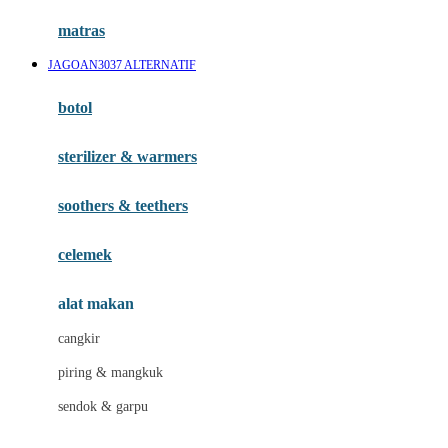
Hauck
matras
Havaianas
JAGOAN3037 ALTERNATIF
Hegen
botol
Hot Wheels
sterilizer & warmers
Hybrid
soothers & teethers
I
Inlacta DHA
celemek
Interlac
alat makan
Ivenet
cangkir
J
piring & mangkuk
Jack N Jill
sendok & garpu
Joie