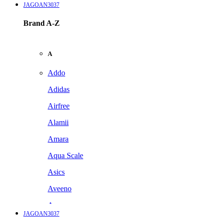
JAGOAN3037
Brand A-Z
A
Addo
Adidas
Airfree
Alamii
Amara
Aqua Scale
Asics
Aveeno
Awan
JAGOAN3037