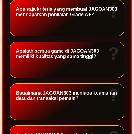
Apa saja kriteria yang membuat JAGOAN303
TY Toys
mendapatkan penilaian Grade A+?
U
V
Apakah semua game di JAGOAN303
memiliki kualitas yang sama tinggi?
Veja
Vitaflow
Vtech
W
Bagaimana JAGOAN303 menjaga keamanan
data dan transaksi pemain?
Waterland
Wellness
X