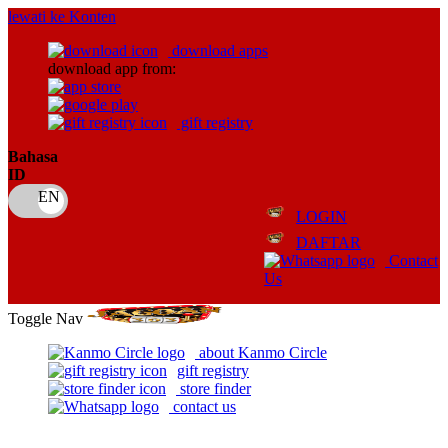
lewati ke Konten
download apps
download app from:
gift registry
Bahasa
ID
LOGIN
DAFTAR
Contact
Us
Toggle Nav
about Kanmo Circle
gift registry
store finder
contact us