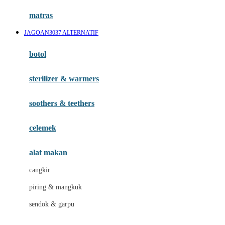
Hauck
matras
Havaianas
JAGOAN3037 ALTERNATIF
Hegen
botol
Hot Wheels
sterilizer & warmers
Hybrid
soothers & teethers
I
Inlacta DHA
celemek
Interlac
alat makan
Ivenet
cangkir
J
piring & mangkuk
Jack N Jill
sendok & garpu
Joie