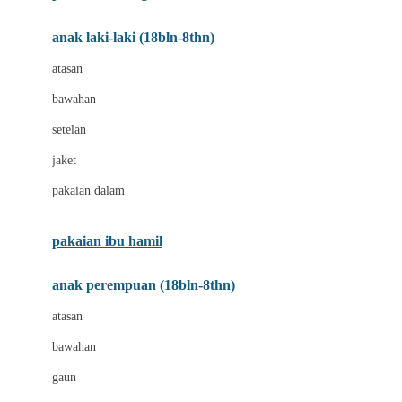
Bumkins
anak laki-laki (18bln-8thn)
C
atasan
Cetaphil
bawahan
Chicco
setelan
Childlife
jaket
Clevamama
pakaian dalam
Cocolatte
Cottonseeds
pakaian ibu hamil
Cozy N Safe
anak perempuan (18bln-8thn)
Crane
atasan
Cybex
bawahan
D
gaun
Dae Organics