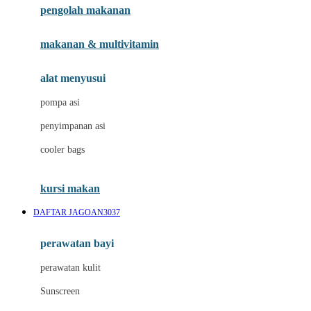
pengolah makanan
Joolz
Jujube
makanan & multivitamin
K
alat menyusui
Kiddycuts
pompa asi
Kumon
penyimpanan asi
L
cooler bags
Leapfrog
kursi makan
Leclerc
DAFTAR JAGOAN3037
Lee Vierra
Lillebaby
perawatan bayi
Little Bird Told Me
perawatan kulit
Little Miss Janis
Sunscreen
London Taxi