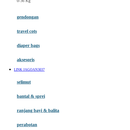
0-36 Kg
Fisher Price
Flipper
gendongan
Friends Of Sally
travel cots
G
diaper bags
Gb
Geko
aksesoris
Graco
LINK JAGOAN3037
Gund
selimut
H
bantal & sprei
Habbie
Haenim
ranjang bayi & balita
Happy Horse
perabotan
Happy Tummy