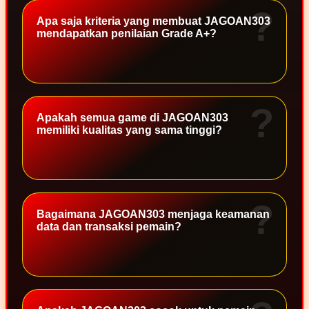
Apa saja kriteria yang membuat JAGOAN303
TY Toys
mendapatkan penilaian Grade A+?
U
V
Apakah semua game di JAGOAN303
memiliki kualitas yang sama tinggi?
Veja
Vitaflow
Vtech
W
Bagaimana JAGOAN303 menjaga keamanan
data dan transaksi pemain?
Waterland
Wellness
X