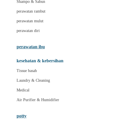
Shampo & Sabun
Love To Dream
perawatan rambut
perawatan mulut
M
perawatan diri
Magformers
Mama's Choice
perawatan ibu
Mamas&Papas
kesehatan & kebersihan
Mamaway
Tissue basah
Maxi Cosi
Laundry & Cleaning
Megabloks
Medical
Micro
Air Purifier & Humidifier
MiDeer
Mimi & Lula
potty
Mini Monkey