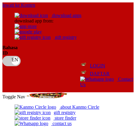
lewati ke Konten
download apps
download app from:
gift registry
Bahasa
ID
LOGIN
DAFTAR
Contact
Us
Toggle Nav
about Kanmo Circle
gift registry
store finder
contact us