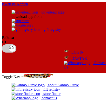
lewati ke Konten
download apps
download app from:
gift registry
Bahasa
ID
LOGIN
DAFTAR
Contact
Us
Toggle Nav
about Kanmo Circle
gift registry
store finder
contact us