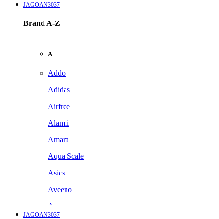
JAGOAN3037
Brand A-Z
A
Addo
Adidas
Airfree
Alamii
Amara
Aqua Scale
Asics
Aveeno
Awan
JAGOAN3037