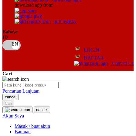
download app from:
Oh Ma Grain
Okiedog
gift registry
P
Bahasa
ID
Peachy
LOGIN
Phil & Ted's
DAFTAR
Philips Avent
Contact Us
Pigeon
Cari
Playgro
Pencarian Lanjutan
Poled Global
cancel
Cari
Ponycycle
cancel
Puma
Akun Saya
Pureats
Masuk / buat akun
Bantuan