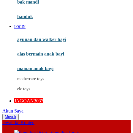
Moby
bak mandi
Momami
handuk
Mothercare
LOGIN
Mustela
ayunan dan walker bayi
My Buddy Tag
My K
alas bermain anak bayi
N
mainan anak bayi
Naif
mothercare toys
Nike
elc toys
Nordic Natural
JAGOAN3037
Nuby
Akun Saya
Nuna
Masuk
lewati ke Konten
O
download apps