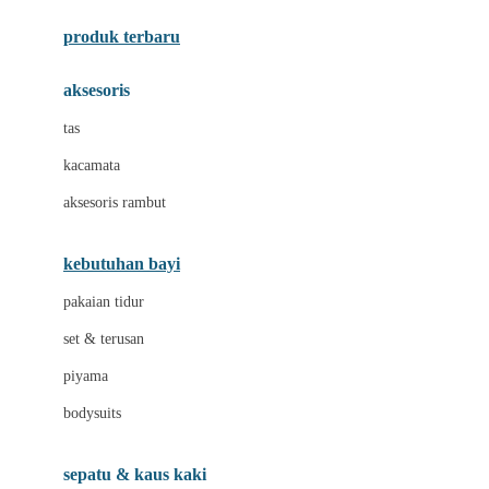
Azetabio
produk terbaru
B
aksesoris
Baabaasheepz
tas
Babiators
kacamata
Baby Dove
aksesoris rambut
Baby Jogger
Baby Rovega
kebutuhan bayi
Babybee
pakaian tidur
Banana Boat
set & terusan
Banz
piyama
Barbie
bodysuits
Beaba
Beauty Barn
sepatu & kaus kaki