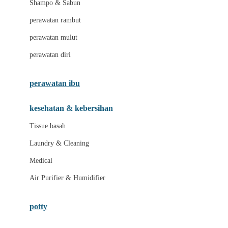
Shampo & Sabun
Love To Dream
perawatan rambut
perawatan mulut
M
perawatan diri
Magformers
Mama's Choice
perawatan ibu
Mamas&Papas
kesehatan & kebersihan
Mamaway
Tissue basah
Maxi Cosi
Laundry & Cleaning
Megabloks
Medical
Micro
Air Purifier & Humidifier
MiDeer
Mimi & Lula
potty
Mini Monkey