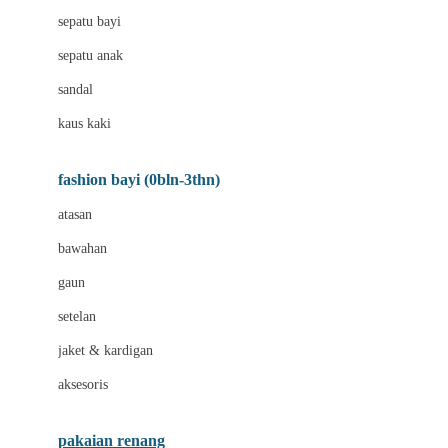
Bio Oil
sepatu bayi
Biolane
sepatu anak
Bite Fighters
sandal
Bizzi Growin
kaus kaki
Blackmores
fashion bayi (0bln-3thn)
Blooming Marvellous
atasan
Bonnels
bawahan
Bravado
gaun
Bruder
setelan
Brush Baby
jaket & kardigan
Buds Organics
aksesoris
Bugaboo
Buggygear
pakaian renang