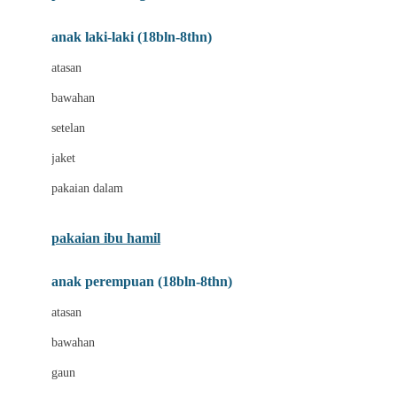
Bumkins
anak laki-laki (18bln-8thn)
C
atasan
Cetaphil
bawahan
Chicco
setelan
Childlife
jaket
Clevamama
pakaian dalam
Cocolatte
Cottonseeds
pakaian ibu hamil
Cozy N Safe
anak perempuan (18bln-8thn)
Crane
atasan
Cybex
bawahan
D
gaun
Dae Organics