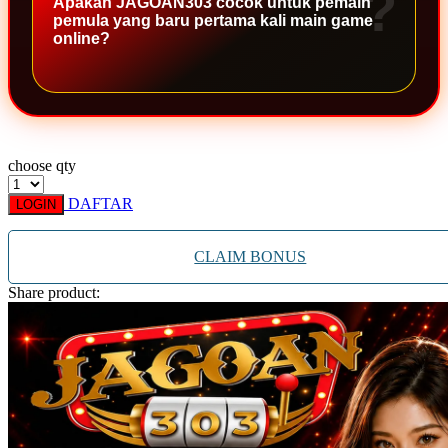
Apakah JAGOAN303 cocok untuk pemain
Xootz
pemula yang baru pertama kali main game
online?
Y
Yamatoya
Z
choose qty
Zaxy
DAFTAR
Zoggs
LOGIN
0-9
CLAIM BONUS
4Moms
Share product:
59S