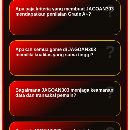
Apa saja kriteria yang membuat JAGOAN303
TY Toys
mendapatkan penilaian Grade A+?
U
V
Apakah semua game di JAGOAN303
memiliki kualitas yang sama tinggi?
Veja
Vitaflow
Vtech
W
Bagaimana JAGOAN303 menjaga keamanan
data dan transaksi pemain?
Waterland
Wellness
X