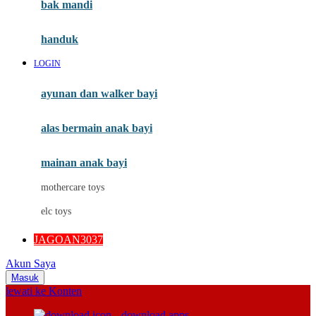
Moby
bak mandi
Momami
handuk
Mothercare
LOGIN
Mustela
ayunan dan walker bayi
My Buddy Tag
My K
alas bermain anak bayi
N
mainan anak bayi
Naif
mothercare toys
Nike
elc toys
Nordic Natural
JAGOAN3037
Nuby
Akun Saya
Nuna
Masuk
lewati ke Konten
O
download apps