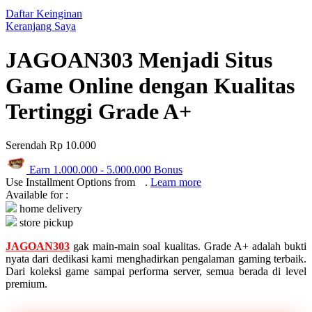
Q
Daftar Keinginan
Keranjang Saya
QV Baby
JAGOAN303 Menjadi Situs
R
Game Online dengan Kualitas
Real Shades
Tertinggi Grade A+
Red Castle
Ribbon Madness
Serendah
Rp 10.000
S
Earn
1.000.000
-
5.000.000
Bonus
Use Installment Options from
.
Learn more
Sebamed
Available for :
home delivery
Silver Cross
store pickup
Simply Idea
JAGOAN303
gak main-main soal kualitas. Grade A+ adalah bukti
nyata dari dedikasi kami menghadirkan pengalaman gaming terbaik.
Skip Hop
Dari koleksi game sampai performa server, semua berada di level
premium.
Spectra
Squishmallows