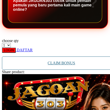
Apakah JAGOAN303 cocok untuk pemain
Xootz
pemula yang baru pertama kali main game
online?
Y
Yamatoya
Z
choose qty
Zaxy
DAFTAR
Zoggs
LOGIN
0-9
CLAIM BONUS
4Moms
Share product:
59S