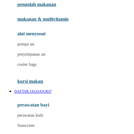
pengolah makanan
Joolz
Jujube
makanan & multivitamin
K
alat menyusui
Kiddycuts
pompa asi
Kumon
penyimpanan asi
L
cooler bags
Leapfrog
kursi makan
Leclerc
DAFTAR JAGOAN3037
Lee Vierra
Lillebaby
perawatan bayi
Little Bird Told Me
perawatan kulit
Little Miss Janis
Sunscreen
London Taxi