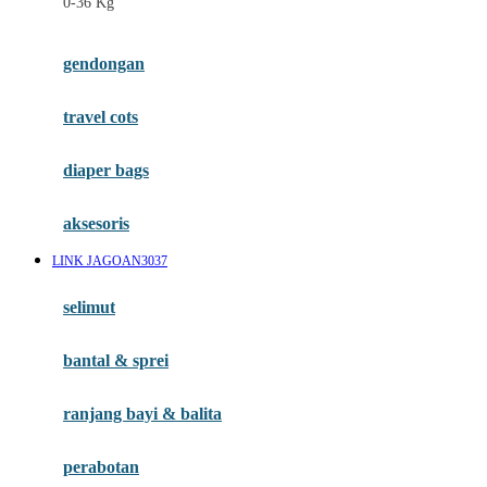
0-36 Kg
Fisher Price
Flipper
gendongan
Friends Of Sally
travel cots
G
diaper bags
Gb
Geko
aksesoris
Graco
LINK JAGOAN3037
Gund
selimut
H
bantal & sprei
Habbie
Haenim
ranjang bayi & balita
Happy Horse
perabotan
Happy Tummy