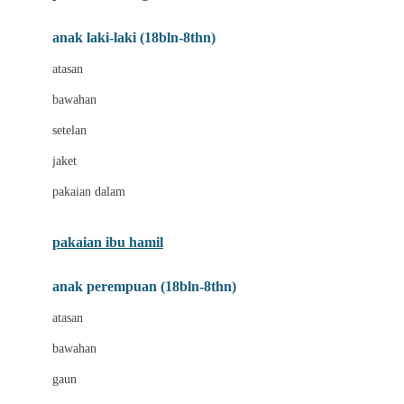
Bumkins
anak laki-laki (18bln-8thn)
C
atasan
Cetaphil
bawahan
Chicco
setelan
Childlife
jaket
Clevamama
pakaian dalam
Cocolatte
Cottonseeds
pakaian ibu hamil
Cozy N Safe
anak perempuan (18bln-8thn)
Crane
atasan
Cybex
bawahan
D
gaun
Dae Organics