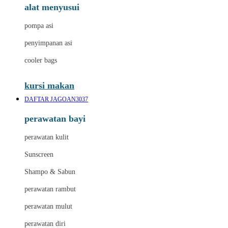
alat menyusui
pompa asi
penyimpanan asi
cooler bags
kursi makan
DAFTAR JAGOAN3037
perawatan bayi
perawatan kulit
Sunscreen
Shampo & Sabun
perawatan rambut
perawatan mulut
perawatan diri