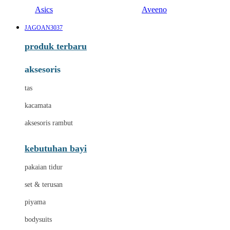
Asics
Aveeno
JAGOAN3037
produk terbaru
aksesoris
tas
kacamata
aksesoris rambut
kebutuhan bayi
pakaian tidur
set & terusan
piyama
bodysuits