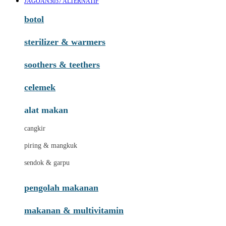
JAGOAN3037 ALTERNATIF
botol
sterilizer & warmers
soothers & teethers
celemek
alat makan
cangkir
piring & mangkuk
sendok & garpu
pengolah makanan
makanan & multivitamin