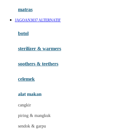
Hauck
matras
Havaianas
JAGOAN3037 ALTERNATIF
Hegen
botol
Hot Wheels
sterilizer & warmers
Hybrid
soothers & teethers
I
Inlacta DHA
celemek
Interlac
alat makan
Ivenet
cangkir
J
piring & mangkuk
Jack N Jill
sendok & garpu
Joie