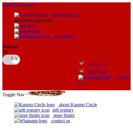
lewati ke Konten
download apps
download app from:
gift registry
Bahasa
ID
LOGIN
DAFTAR
Contact
Us
Toggle Nav
about Kanmo Circle
gift registry
store finder
contact us