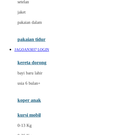
setelan
Docare
jaket
Doona
pakaian dalam
Down To Earth
Drew
pakaian tidur
Dr. Brown's
JAGOAN3037 LOGIN
E
kereta dorong
ELC
bayi baru lahir
Ergobaby
usia 6 bulan+
Expert Care
koper anak
Ezyroller
kursi mobil
F
0-13 Kg
Felt So Sweet