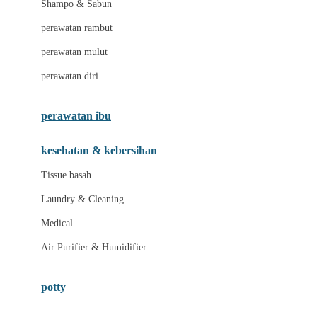
Shampo & Sabun
Love To Dream
perawatan rambut
perawatan mulut
M
perawatan diri
Magformers
Mama's Choice
perawatan ibu
Mamas&Papas
kesehatan & kebersihan
Mamaway
Tissue basah
Maxi Cosi
Laundry & Cleaning
Megabloks
Medical
Micro
Air Purifier & Humidifier
MiDeer
Mimi & Lula
potty
Mini Monkey