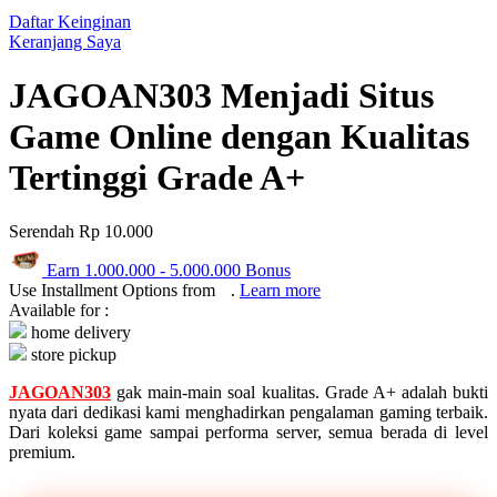
Q
Daftar Keinginan
Keranjang Saya
QV Baby
JAGOAN303 Menjadi Situs
R
Game Online dengan Kualitas
Real Shades
Tertinggi Grade A+
Red Castle
Ribbon Madness
Serendah
Rp 10.000
S
Earn
1.000.000
-
5.000.000
Bonus
Use Installment Options from
.
Learn more
Sebamed
Available for :
home delivery
Silver Cross
store pickup
Simply Idea
JAGOAN303
gak main-main soal kualitas. Grade A+ adalah bukti
nyata dari dedikasi kami menghadirkan pengalaman gaming terbaik.
Skip Hop
Dari koleksi game sampai performa server, semua berada di level
premium.
Spectra
Squishmallows