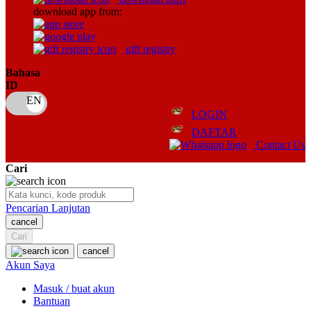
download app from:
Oh Ma Grain
Okiedog
gift registry
P
Bahasa
ID
Peachy
LOGIN
Phil & Ted's
DAFTAR
Philips Avent
Contact Us
Pigeon
Cari
Playgro
Pencarian Lanjutan
Poled Global
cancel
Cari
Ponycycle
cancel
Puma
Akun Saya
Pureats
Masuk / buat akun
Bantuan