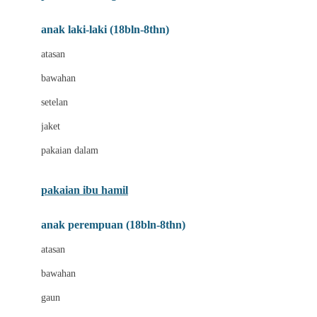
Bumkins
anak laki-laki (18bln-8thn)
C
atasan
Cetaphil
bawahan
Chicco
setelan
Childlife
jaket
Clevamama
pakaian dalam
Cocolatte
Cottonseeds
pakaian ibu hamil
Cozy N Safe
anak perempuan (18bln-8thn)
Crane
atasan
Cybex
bawahan
D
gaun
Dae Organics