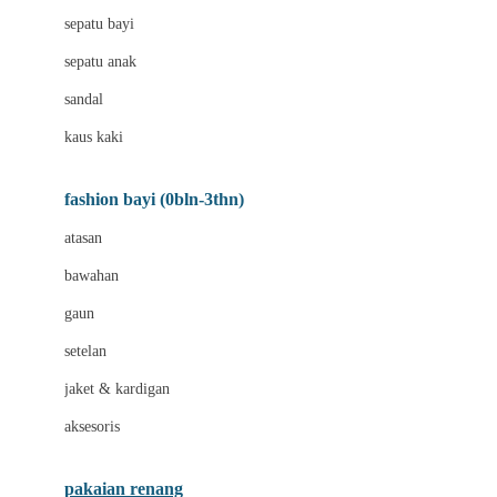
Bio Oil
sepatu bayi
Biolane
sepatu anak
Bite Fighters
sandal
Bizzi Growin
kaus kaki
Blackmores
fashion bayi (0bln-3thn)
Blooming Marvellous
atasan
Bonnels
bawahan
Bravado
gaun
Bruder
setelan
Brush Baby
jaket & kardigan
Buds Organics
aksesoris
Bugaboo
Buggygear
pakaian renang