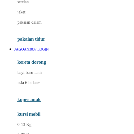
setelan
Docare
jaket
Doona
pakaian dalam
Down To Earth
Drew
pakaian tidur
Dr. Brown's
JAGOAN3037 LOGIN
E
kereta dorong
ELC
bayi baru lahir
Ergobaby
usia 6 bulan+
Expert Care
koper anak
Ezyroller
kursi mobil
F
0-13 Kg
Felt So Sweet