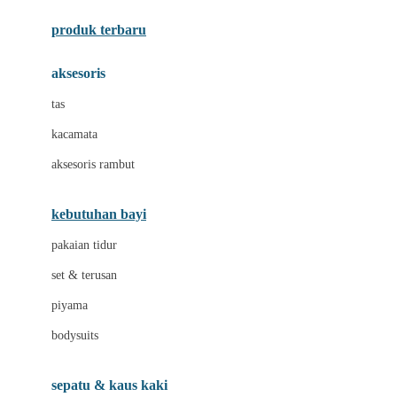
Azetabio
produk terbaru
B
aksesoris
Baabaasheepz
tas
Babiators
kacamata
Baby Dove
aksesoris rambut
Baby Jogger
Baby Rovega
kebutuhan bayi
Babybee
pakaian tidur
Banana Boat
set & terusan
Banz
piyama
Barbie
bodysuits
Beaba
Beauty Barn
sepatu & kaus kaki