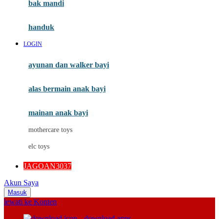
Moby
bak mandi
Momami
handuk
Mothercare
LOGIN
Mustela
ayunan dan walker bayi
My Buddy Tag
My K
alas bermain anak bayi
N
mainan anak bayi
Naif
mothercare toys
Nike
elc toys
Nordic Natural
JAGOAN3037
Nuby
Akun Saya
Nuna
Masuk
lewati ke Konten
O
download apps