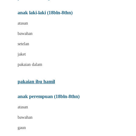
Bumkins
anak laki-laki (18bln-8thn)
C
atasan
Cetaphil
bawahan
Chicco
setelan
Childlife
jaket
Clevamama
pakaian dalam
Cocolatte
Cottonseeds
pakaian ibu hamil
Cozy N Safe
anak perempuan (18bln-8thn)
Crane
atasan
Cybex
bawahan
D
gaun
Dae Organics