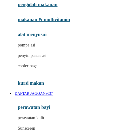
pengolah makanan
Joolz
Jujube
makanan & multivitamin
K
alat menyusui
Kiddycuts
pompa asi
Kumon
penyimpanan asi
L
cooler bags
Leapfrog
kursi makan
Leclerc
DAFTAR JAGOAN3037
Lee Vierra
Lillebaby
perawatan bayi
Little Bird Told Me
perawatan kulit
Little Miss Janis
Sunscreen
London Taxi