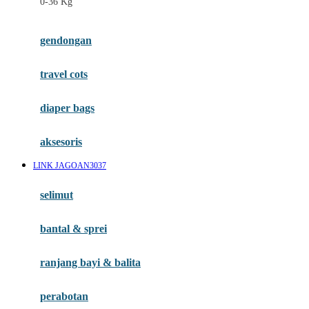
0-36 Kg
Fisher Price
Flipper
gendongan
Friends Of Sally
travel cots
G
diaper bags
Gb
Geko
aksesoris
Graco
LINK JAGOAN3037
Gund
selimut
H
bantal & sprei
Habbie
Haenim
ranjang bayi & balita
Happy Horse
perabotan
Happy Tummy