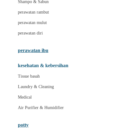
Shampo & Sabun
Love To Dream
perawatan rambut
perawatan mulut
M
perawatan diri
Magformers
Mama's Choice
perawatan ibu
Mamas&Papas
kesehatan & kebersihan
Mamaway
Tissue basah
Maxi Cosi
Laundry & Cleaning
Megabloks
Medical
Micro
Air Purifier & Humidifier
MiDeer
Mimi & Lula
potty
Mini Monkey