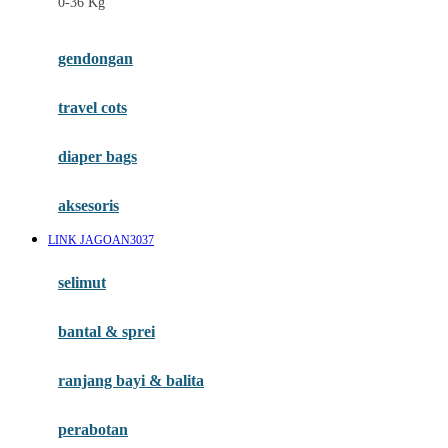
0-36 Kg
Fisher Price
Flipper
gendongan
Friends Of Sally
travel cots
G
diaper bags
Gb
Geko
aksesoris
Graco
LINK JAGOAN3037
Gund
selimut
H
bantal & sprei
Habbie
Haenim
ranjang bayi & balita
Happy Horse
perabotan
Happy Tummy