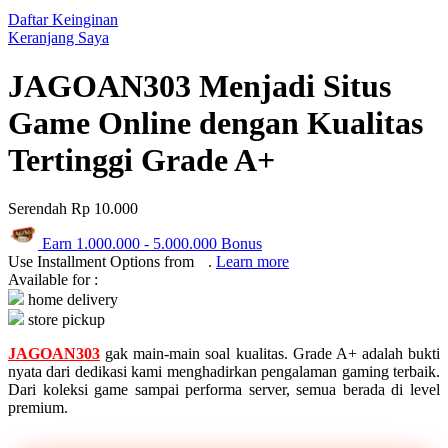
Q
Daftar Keinginan
Keranjang Saya
QV Baby
JAGOAN303 Menjadi Situs
R
Game Online dengan Kualitas
Real Shades
Tertinggi Grade A+
Red Castle
Ribbon Madness
Serendah
Rp 10.000
S
Earn
1.000.000
-
5.000.000
Bonus
Use Installment Options from
.
Learn more
Sebamed
Available for :
home delivery
Silver Cross
store pickup
Simply Idea
JAGOAN303
gak main-main soal kualitas. Grade A+ adalah bukti
nyata dari dedikasi kami menghadirkan pengalaman gaming terbaik.
Skip Hop
Dari koleksi game sampai performa server, semua berada di level
premium.
Spectra
Squishmallows