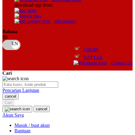
download app from:
Oh Ma Grain
Okiedog
gift registry
P
Bahasa
ID
Peachy
LOGIN
Phil & Ted's
DAFTAR
Philips Avent
Contact Us
Pigeon
Cari
Playgro
Pencarian Lanjutan
Poled Global
cancel
Cari
Ponycycle
cancel
Puma
Akun Saya
Pureats
Masuk / buat akun
Bantuan