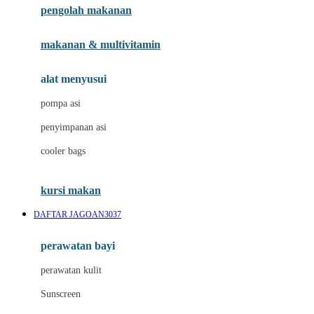
pengolah makanan
Joolz
Jujube
makanan & multivitamin
K
alat menyusui
Kiddycuts
pompa asi
Kumon
penyimpanan asi
L
cooler bags
Leapfrog
kursi makan
Leclerc
DAFTAR JAGOAN3037
Lee Vierra
Lillebaby
perawatan bayi
Little Bird Told Me
perawatan kulit
Little Miss Janis
Sunscreen
London Taxi