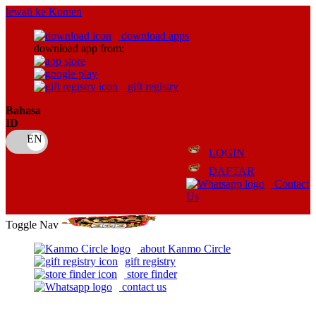
lewati ke Konten
download apps
download app from:
gift registry
Bahasa
ID
LOGIN
DAFTAR
Contact
Us
Toggle Nav
about Kanmo Circle
gift registry
store finder
contact us