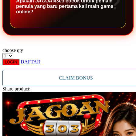
Apakah JAGOAN303 cocok untuk pemain
Xootz
pemula yang baru pertama kali main game
online?
Y
Yamatoya
Z
choose qty
Zaxy
DAFTAR
Zoggs
LOGIN
0-9
CLAIM BONUS
4Moms
Share product:
59S