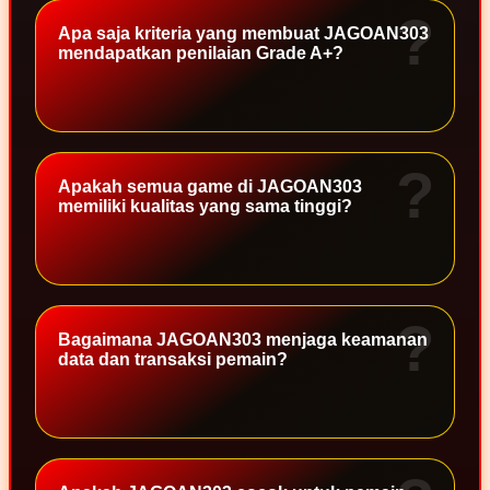
Apa saja kriteria yang membuat JAGOAN303
TY Toys
mendapatkan penilaian Grade A+?
U
V
Apakah semua game di JAGOAN303
memiliki kualitas yang sama tinggi?
Veja
Vitaflow
Vtech
W
Bagaimana JAGOAN303 menjaga keamanan
data dan transaksi pemain?
Waterland
Wellness
X