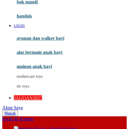
Moby
bak mandi
Momami
handuk
Mothercare
LOGIN
Mustela
ayunan dan walker bayi
My Buddy Tag
My K
alas bermain anak bayi
N
mainan anak bayi
Naif
mothercare toys
Nike
elc toys
Nordic Natural
JAGOAN3037
Nuby
Akun Saya
Nuna
Masuk
lewati ke Konten
O
download apps