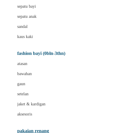
Bio Oil
sepatu bayi
Biolane
sepatu anak
Bite Fighters
sandal
Bizzi Growin
kaus kaki
Blackmores
fashion bayi (0bln-3thn)
Blooming Marvellous
atasan
Bonnels
bawahan
Bravado
gaun
Bruder
setelan
Brush Baby
jaket & kardigan
Buds Organics
aksesoris
Bugaboo
Buggygear
pakaian renang