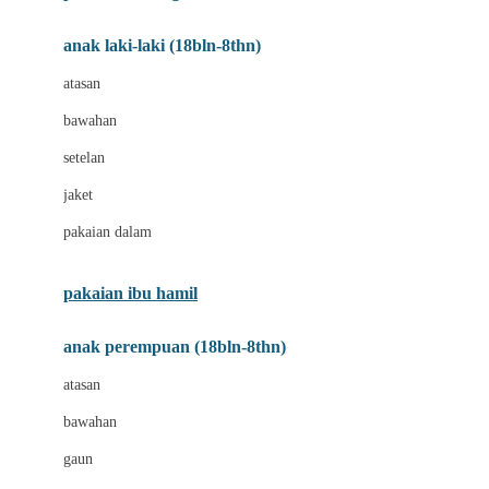
Bumkins
anak laki-laki (18bln-8thn)
C
atasan
Cetaphil
bawahan
Chicco
setelan
Childlife
jaket
Clevamama
pakaian dalam
Cocolatte
Cottonseeds
pakaian ibu hamil
Cozy N Safe
anak perempuan (18bln-8thn)
Crane
atasan
Cybex
bawahan
D
gaun
Dae Organics