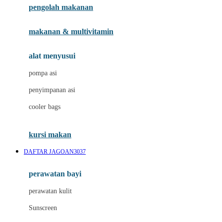
pengolah makanan
Joolz
Jujube
makanan & multivitamin
K
alat menyusui
Kiddycuts
pompa asi
Kumon
penyimpanan asi
L
cooler bags
Leapfrog
kursi makan
Leclerc
DAFTAR JAGOAN3037
Lee Vierra
Lillebaby
perawatan bayi
Little Bird Told Me
perawatan kulit
Little Miss Janis
Sunscreen
London Taxi