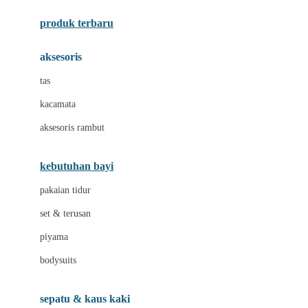
Azetabio
produk terbaru
B
aksesoris
Baabaasheepz
tas
Babiators
kacamata
Baby Dove
aksesoris rambut
Baby Jogger
Baby Rovega
kebutuhan bayi
Babybee
pakaian tidur
Banana Boat
set & terusan
Banz
piyama
Barbie
bodysuits
Beaba
Beauty Barn
sepatu & kaus kaki