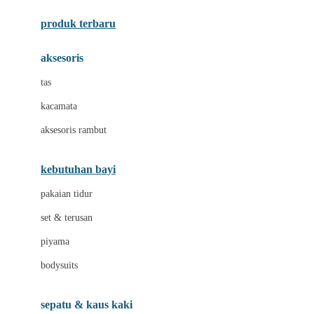
Azetabio
produk terbaru
B
aksesoris
Baabaasheepz
tas
Babiators
kacamata
Baby Dove
aksesoris rambut
Baby Jogger
Baby Rovega
kebutuhan bayi
Babybee
pakaian tidur
Banana Boat
set & terusan
Banz
piyama
Barbie
bodysuits
Beaba
Beauty Barn
sepatu & kaus kaki