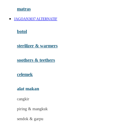
Hauck
matras
Havaianas
JAGOAN3037 ALTERNATIF
Hegen
botol
Hot Wheels
sterilizer & warmers
Hybrid
soothers & teethers
I
Inlacta DHA
celemek
Interlac
alat makan
Ivenet
cangkir
J
piring & mangkuk
Jack N Jill
sendok & garpu
Joie