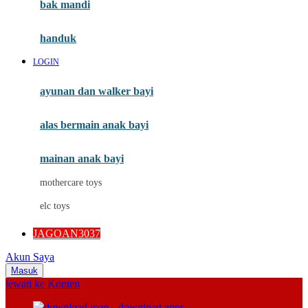
Moby
bak mandi
Momami
handuk
Mothercare
LOGIN
Mustela
ayunan dan walker bayi
My Buddy Tag
My K
alas bermain anak bayi
N
mainan anak bayi
Naif
mothercare toys
Nike
elc toys
Nordic Natural
JAGOAN3037
Nuby
Akun Saya
Nuna
Masuk
lewati ke Konten
O
download apps