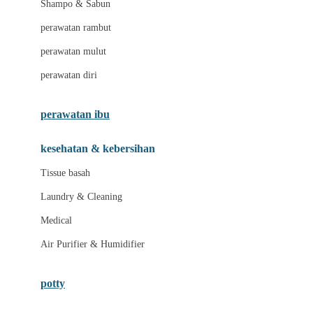
Shampo & Sabun
Love To Dream
perawatan rambut
perawatan mulut
M
perawatan diri
Magformers
Mama's Choice
perawatan ibu
Mamas&Papas
kesehatan & kebersihan
Mamaway
Tissue basah
Maxi Cosi
Laundry & Cleaning
Megabloks
Medical
Micro
Air Purifier & Humidifier
MiDeer
Mimi & Lula
potty
Mini Monkey