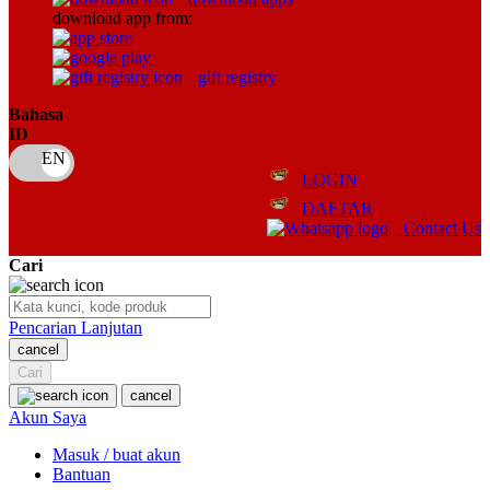
download app from:
Oh Ma Grain
Okiedog
gift registry
P
Bahasa
ID
Peachy
LOGIN
Phil & Ted's
DAFTAR
Philips Avent
Contact Us
Pigeon
Cari
Playgro
Pencarian Lanjutan
Poled Global
cancel
Cari
Ponycycle
cancel
Puma
Akun Saya
Pureats
Masuk / buat akun
Bantuan