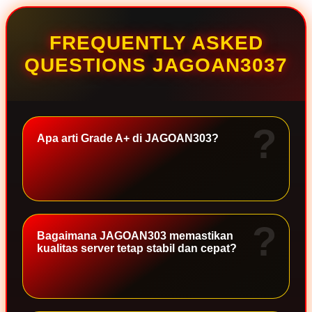
Starbooks
FREQUENTLY ASKED
Stick-O
QUESTIONS JAGOAN3037
Stokke
Sudocrem
Sumimo
Sunnylife
Apa arti Grade A+ di JAGOAN303?
Sun-Staches
Swimava
T
Bagaimana JAGOAN303 memastikan
Tommee Tippee
kualitas server tetap stabil dan cepat?
Trunki
Tutti Bambini
Twistshake