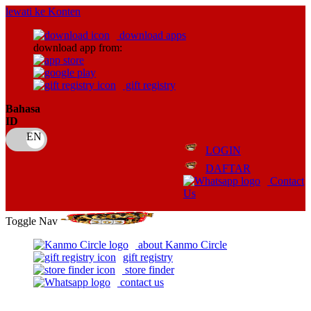
lewati ke Konten
download apps
download app from:
gift registry
Bahasa
ID
LOGIN
DAFTAR
Contact
Us
Toggle Nav
about Kanmo Circle
gift registry
store finder
contact us