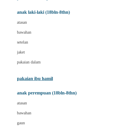
Bumkins
anak laki-laki (18bln-8thn)
C
atasan
Cetaphil
bawahan
Chicco
setelan
Childlife
jaket
Clevamama
pakaian dalam
Cocolatte
Cottonseeds
pakaian ibu hamil
Cozy N Safe
anak perempuan (18bln-8thn)
Crane
atasan
Cybex
bawahan
D
gaun
Dae Organics